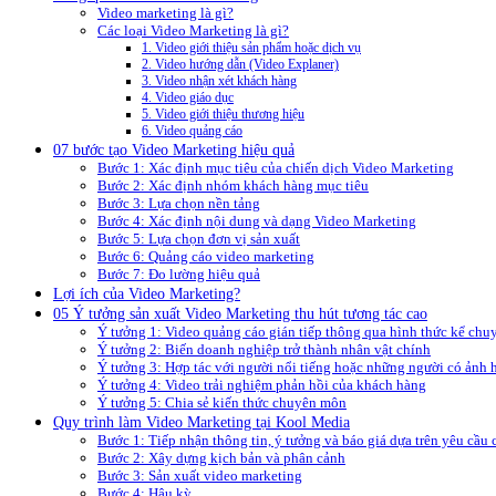
Video marketing là gì?
Các loại Video Marketing là gì?
1. Video giới thiệu sản phẩm hoặc dịch vụ
2. Video hướng dẫn (Video Explaner)
3. Video nhận xét khách hàng
4. Video giáo dục
5. Video giới thiệu thương hiệu
6. Video quảng cáo
07 bước tạo Video Marketing hiệu quả
Bước 1: Xác định mục tiêu của chiến dịch Video Marketing
Bước 2: Xác định nhóm khách hàng mục tiêu
Bước 3: Lựa chọn nền tảng
Bước 4: Xác định nội dung và dạng Video Marketing
Bước 5: Lựa chọn đơn vị sản xuất
Bước 6: Quảng cáo video marketing
Bước 7: Đo lường hiệu quả
Lợi ích của Video Marketing?
05 Ý tưởng sản xuất Video Marketing thu hút tương tác cao
Ý tưởng 1: Video quảng cáo gián tiếp thông qua hình thức kể chu
Ý tưởng 2: Biến doanh nghiệp trở thành nhân vật chính
Ý tưởng 3: Hợp tác với người nổi tiếng hoặc những người có ảnh 
Ý tưởng 4: Video trải nghiệm phản hồi của khách hàng
Ý tưởng 5: Chia sẻ kiến thức chuyên môn
Quy trình làm Video Marketing tại Kool Media
Bước 1: Tiếp nhận thông tin, ý tưởng và báo giá dựa trên yêu cầu
Bước 2: Xây dựng kịch bản và phân cảnh
Bước 3: Sản xuất video marketing
Bước 4: Hậu kỳ