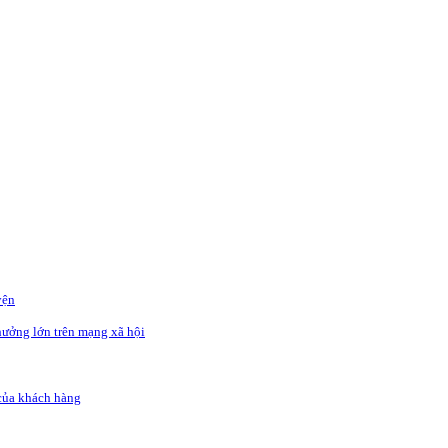
yện
hưởng lớn trên mạng xã hội
 của khách hàng