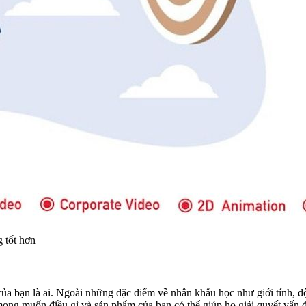
 tốt hơn
 bạn là ai. Ngoài những đặc điểm về nhân khẩu học như giới tính, độ t
mong muốn điều gì và sản phẩm của bạn có thể giúp họ giải quyết vấn 