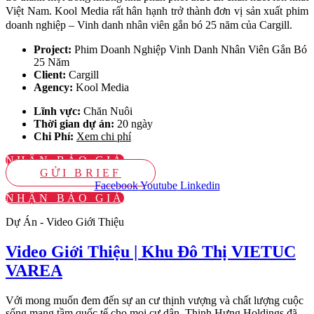
Việt Nam. Kool Media rất hân hạnh trở thành đơn vị sản xuất phim
doanh nghiệp – Vinh danh nhân viên gắn bó 25 năm của Cargill.
Project:
Phim Doanh Nghiệp Vinh Danh Nhân Viên Gắn Bó
25 Năm
Client:
Cargill
Agency:
Kool Media
Lĩnh vực:
Chăn Nuôi
Thời gian dự án:
20 ngày
Chi Phí:
Xem chi phí
NHẬN BÁO GIÁ
GỬI BRIEF
Facebook
Youtube
Linkedin
NHẬN BÁO GIÁ
Dự Án - Video Giới Thiệu
Video Giới Thiệu | Khu Đô Thị VIETUC
VAREA
Với mong muốn đem đến sự an cư thịnh vượng và chất lượng cuộc
sống mang tầm quốc tế cho mọi cư dân, Thịnh Hưng Holdings đã