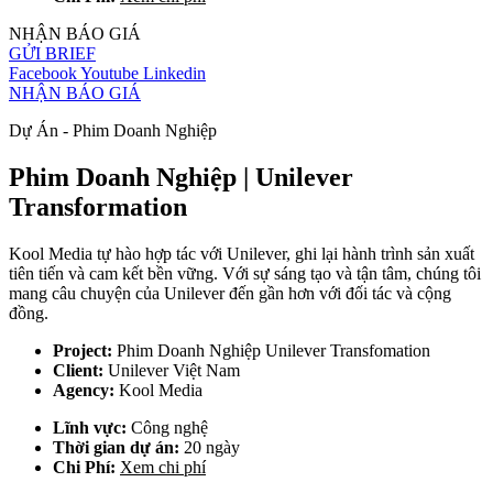
NHẬN BÁO GIÁ
GỬI BRIEF
Facebook
Youtube
Linkedin
NHẬN BÁO GIÁ
Dự Án - Phim Doanh Nghiệp
Phim Doanh Nghiệp | Unilever
Transformation
Kool Media tự hào hợp tác với Unilever, ghi lại hành trình sản xuất
tiên tiến và cam kết bền vững. Với sự sáng tạo và tận tâm, chúng tôi
mang câu chuyện của Unilever đến gần hơn với đối tác và cộng
đồng.
Project:
Phim Doanh Nghiệp Unilever Transfomation
Client:
Unilever Việt Nam
Agency:
Kool Media
Lĩnh vực:
Công nghệ
Thời gian dự án:
20 ngày
Chi Phí:
Xem chi phí