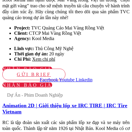
mặt gửi vàng” trao cho sứ mệnh truyền tải câu chuyện về hành trình
đầy cảm xúc ấy. Hãy cùng chúng tôi theo dõi qua sản phẩm TVC
quảng cáo trong dự án lần này nhé!
Project:
TVC Quảng Cáo Mai Vàng Rồng Việt
Client:
CTCP Mai Vàng Rồng Việt
Agency:
Kool Media
Lĩnh vực:
Thủ Công Mỹ Nghệ
Thời gian dự án:
20 ngày
Chi Phí:
Xem chi phí
NHẬN BÁO GIÁ
GỬI BRIEF
Facebook
Youtube
Linkedin
NHẬN BÁO GIÁ
Dự Án - Phim Doanh Nghiệp
Animation 2D | Giới thiệu lốp xe IRC TIRE | IRC Tire
Vietnam
RC là tập đoàn sản xuất các sản phẩm lốp xe đạp và xe máy trên
toàn quốc. Thành lập từ năm 1926 tại Nhật Bản. Kool Media có cơ