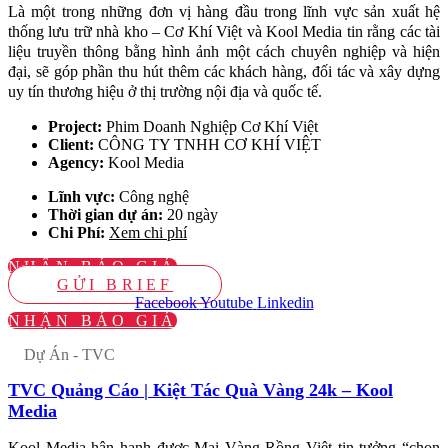
Là một trong những đơn vị hàng đầu trong lĩnh vực sản xuất hệ
thống lưu trữ nhà kho – Cơ Khí Việt và Kool Media tin rằng các tài
liệu truyền thông bằng hình ảnh một cách chuyên nghiệp và hiện
đại, sẽ góp phần thu hút thêm các khách hàng, đối tác và xây dựng
uy tín thương hiệu ở thị trường nội địa và quốc tế.
Project:
Phim Doanh Nghiệp Cơ Khí Việt
Client:
CÔNG TY TNHH CƠ KHÍ VIỆT
Agency:
Kool Media
Lĩnh vực:
Công nghệ
Thời gian dự án:
20 ngày
Chi Phí:
Xem chi phí
NHẬN BÁO GIÁ
GỬI BRIEF
Facebook
Youtube
Linkedin
NHẬN BÁO GIÁ
Dự Án - TVC
TVC Quảng Cáo | Kiệt Tác Quà Vàng 24k – Kool
Media
Kool Media hân hạnh được Mai Vàng Rồng Việt tin tưởng “chọn