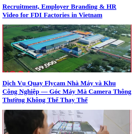
Recruitment, Employer Branding & HR
Video for FDI Factories in Vietnam
Dịch Vụ Quay Flycam Nhà Máy và Khu
Công Nghiệp — Góc Máy Mà Camera Thông
Thường Không Thể Thay Thế