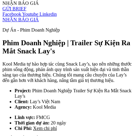
NHẬN BÁO GIÁ
GỬI BRIEF
Facebook
Youtube
Linkedin
NHẬN BÁO GIÁ
Dự Án - Phim Doanh Nghiệp
Phim Doanh Nghiệp | Trailer Sự Kiện Ra
Mắt Snack Lay's
Kool Media tự hào hợp tác cùng Snack Lay’s, tạo nên những thước
phim sống động, phản ánh quy trình sản xuất hiện đại và tinh thần
sáng tạo của thương hiệu. Chúng tôi mang câu chuyện của Lay’s
đến gần hơn với khách hàng, nâng tầm giá trị thương hiệu.
Project:
Phim Doanh Nghiệp Trailer Sự Kiện Ra Mắt Snack
Lay’s
Client:
Lay’s Việt Nam
Agency:
Kool Media
Lĩnh vực:
FMCG
Thời gian dự án:
20 ngày
Chi Phí:
Xem chi phí