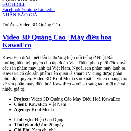
GỬI BRIEF
Facebook
Youtube
Linkedin
NHẬN BÁO GIÁ
Dự Án - Video 3D Quảng Cáo
Video 3D Quảng Cáo | Máy điều hoà
KawaEco
KawaEco được biết đến là thương hiệu nổi tiếng ở Nhật Bản –
thương hiệu uỷ quyền cho tập đoàn Việt Thiên phân phối độc quyền
các sản phẩm máy lạnh tại Việt Nam. Ngoài sản phẩm máy lạnh ra,
KawaEc có các sản phẩm liên quan là smart TV cũng được phân
phối độc quyền. Video 3D Kool Media sản xuất là video quảng cáo
về sản phẩm máy điều hoà KawaEco – với sự sáng tạo, mới mẻ và
nhiều giá trị.
Project:
Video 3D Quảng Cáo Máy Điều Hoà KawaEco
Client:
KawaEco Việt Nam
Agency:
Kool Media
Lĩnh vực:
Điện Gia Dụng
Thời gian dự án:
20 ngày
Chi Phí:
Xem chi phí