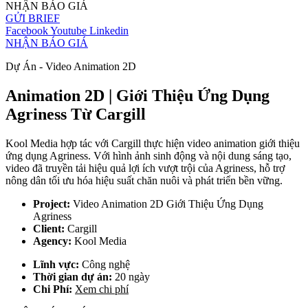
NHẬN BÁO GIÁ
GỬI BRIEF
Facebook
Youtube
Linkedin
NHẬN BÁO GIÁ
Dự Án - Video Animation 2D
Animation 2D | Giới Thiệu Ứng Dụng
Agriness Từ Cargill
Kool Media hợp tác với Cargill thực hiện video animation giới thiệu
ứng dụng Agriness. Với hình ảnh sinh động và nội dung sáng tạo,
video đã truyền tải hiệu quả lợi ích vượt trội của Agriness, hỗ trợ
nông dân tối ưu hóa hiệu suất chăn nuôi và phát triển bền vững.
Project:
Video Animation 2D Giới Thiệu Ứng Dụng
Agriness
Client:
Cargill
Agency:
Kool Media
Lĩnh vực:
Công nghệ
Thời gian dự án:
20 ngày
Chi Phí:
Xem chi phí