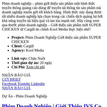
Phim doanh nghiệp – phim giới thiệu sản phẩm một hình thức
truyền thông quảng cáo dùng để truyền tải thông tin sản phẩm mà
doanh nghiệp muốn gửi tới khách hàng. Hình thức này đang được
rất nhiều doanh nghiệp lựa chọn trong các chiến dịch quảng bá bởi
khả năng truyền tải hiệu quả và lan tỏa mạnh mẽ. Hãy cùng xem
qua thước phim doanh nghiệp – Giới thiệu sản phẩm mới SUPER
CHICKEN từ Cargill do chính Kool Media thực hiện nhé!
Project:
Phim Doanh Nghiệp Giới thiệu sản phẩm SUPER
CHICKEN
Client:
Cargill
Agency:
Kool Media
Lĩnh vực:
Chăn Nuôi
Thời gian dự án:
20 ngày
Chi Phí:
Xem chi phí
NHẬN BÁO GIÁ
GỬI BRIEF
Facebook
Youtube
Linkedin
NHẬN BÁO GIÁ
Dự Án - Phim Doanh Nghiệp
Phim Doanh Nghiệp | Giới Thiệu IVS Co.,