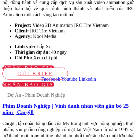
hội đồng hành và cung cấp dịch vụ sản xuất video animation giới
thiệu toàn bộ về quá trình hình thành và phát triển của IRC
Animation một cách sáng tạo mới mẻ.
Project:
Video 2D Animation IRC Tire Vietnam
Client:
IRC Tire Vietnam
Agency:
Kool Media
Lĩnh vực:
Lốp Xe
Thời gian dự án:
40 ngày
Chi Phí:
Xem chi phí
NHẬN BÁO GIÁ
GỬI BRIEF
Facebook
Youtube
Linkedin
NHẬN BÁO GIÁ
Dự Án - Phim Doanh Nghiệp
Phim Doanh Nghiệp | Vinh danh nhân viên gắn bó 25
năm | Cargill
Cargill, tập đoàn hàng đầu của Mỹ trong lĩnh vực nông nghiệp, thực
phẩm, sản phẩm công nghiệp có mặt tại Việt Nam từ năm 1995 và
trở thành một trong những nhà phân phối thức ăn chăn nuôi lớn nhất