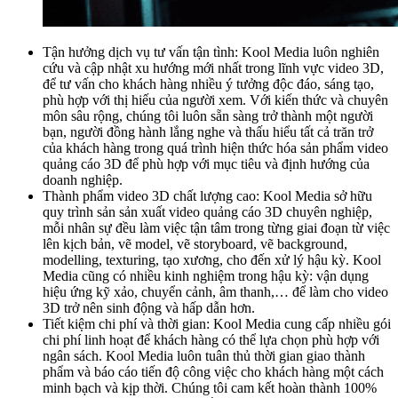
Tận hưởng dịch vụ tư vấn tận tình: Kool Media luôn nghiên
cứu và cập nhật xu hướng mới nhất trong lĩnh vực video 3D,
để tư vấn cho khách hàng nhiều ý tưởng độc đáo, sáng tạo,
phù hợp với thị hiếu của người xem. Với kiến thức và chuyên
môn sâu rộng, chúng tôi luôn sẵn sàng trở thành một người
bạn, người đồng hành lắng nghe và thấu hiểu tất cả trăn trở
của khách hàng trong quá trình hiện thức hóa sản phẩm video
quảng cáo 3D để phù hợp với mục tiêu và định hướng của
doanh nghiệp.
Thành phẩm video 3D chất lượng cao: Kool Media sở hữu
quy trình sản sản xuất video quảng cáo 3D chuyên nghiệp,
mỗi nhân sự đều làm việc tận tâm trong từng giai đoạn từ việc
lên kịch bản, vẽ model, vẽ storyboard, vẽ background,
modelling, texturing, tạo xương, cho đến xử lý hậu kỳ. Kool
Media cũng có nhiều kinh nghiệm trong hậu kỳ: vận dụng
hiệu ứng kỹ xảo, chuyển cảnh, âm thanh,… để làm cho video
3D trở nên sinh động và hấp dẫn hơn.
Tiết kiệm chi phí và thời gian: Kool Media cung cấp nhiều gói
chi phí linh hoạt để khách hàng có thể lựa chọn phù hợp với
ngân sách. Kool Media luôn tuân thủ thời gian giao thành
phẩm và báo cáo tiến độ công việc cho khách hàng một cách
minh bạch và kịp thời. Chúng tôi cam kết hoàn thành 100%