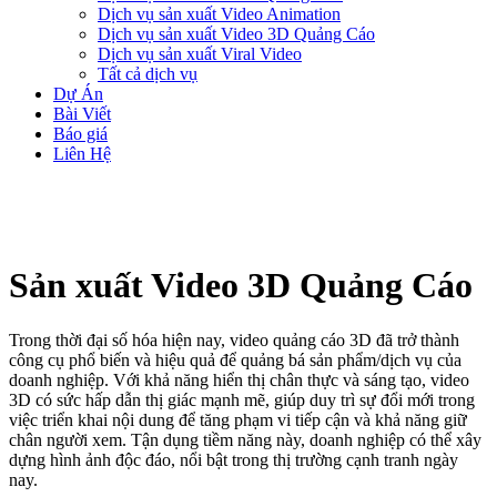
Dịch vụ sản xuất Video Animation
Dịch vụ sản xuất Video 3D Quảng Cáo
Dịch vụ sản xuất Viral Video
Tất cả dịch vụ
Dự Án
Bài Viết
Báo giá
Liên Hệ
Sản xuất Video 3D Quảng Cáo
Trong thời đại số hóa hiện nay, video quảng cáo 3D đã trở thành
công cụ phổ biến và hiệu quả để quảng bá sản phẩm/dịch vụ của
doanh nghiệp. Với khả năng hiển thị chân thực và sáng tạo, video
3D có sức hấp dẫn thị giác mạnh mẽ, giúp duy trì sự đổi mới trong
việc triển khai nội dung để tăng phạm vi tiếp cận và khả năng giữ
chân người xem. Tận dụng tiềm năng này, doanh nghiệp có thể xây
dựng hình ảnh độc đáo, nổi bật trong thị trường cạnh tranh ngày
nay.