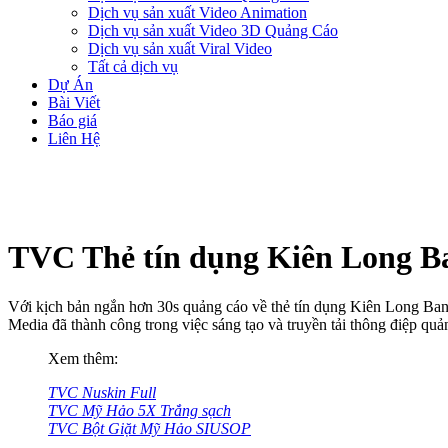
Dịch vụ sản xuất Video Animation
Dịch vụ sản xuất Video 3D Quảng Cáo
Dịch vụ sản xuất Viral Video
Tất cả dịch vụ
Dự Án
Bài Viết
Báo giá
Liên Hệ
TVC Thẻ tín dụng Kiên Long B
Với kịch bản ngắn hơn 30s quảng cáo về thẻ tín dụng Kiên Long B
Media đã thành công trong việc sáng tạo và truyền tải thông điệp qu
Xem thêm:
TVC Nuskin Full
TVC Mỹ Hảo 5X Trắng sạch
TVC Bột Giặt Mỹ Hảo SIUSOP