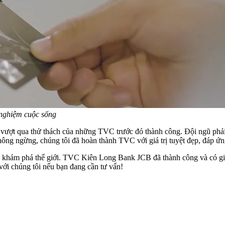
 nghiệm cuộc sống
vượt qua thử thách của những TVC trước đó thành công. Đội ngũ phải hế
ực không ngừng, chúng tôi đã hoàn thành TVC với giá trị tuyệt đẹp, 
 khám phá thế giới. TVC Kiên Long Bank JCB đã thành công và có giá 
với chúng tôi nếu bạn đang cần tư vấn!