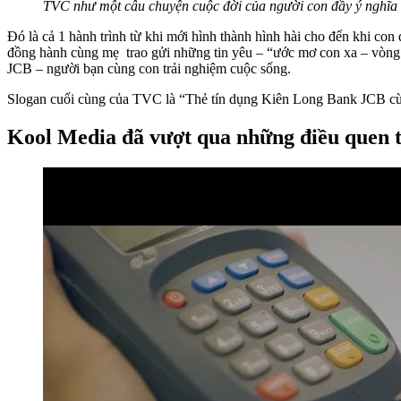
TVC như một câu chuyện cuộc đời của người con đầy ý nghĩa
Đó là cả 1 hành trình từ khi mới hình thành hình hài cho đến khi c
đồng hành cùng mẹ trao gửi những tin yêu – “ước mơ con xa – vòng ta
JCB – người bạn cùng con trải nghiệm cuộc sống.
Slogan cuối cùng của TVC là “Thẻ tín dụng Kiên Long Bank JCB cùng
Kool Media đã vượt qua những điều quen 