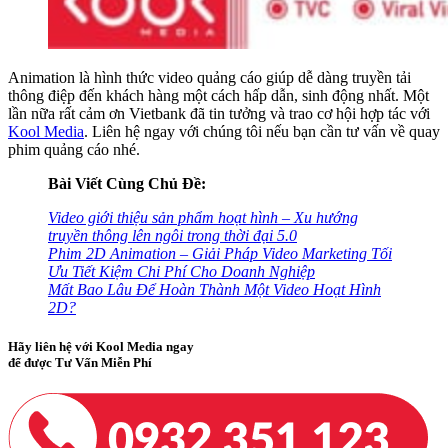
Animation là hình thức video quảng cáo giúp dễ dàng truyền tải
thông điệp đến khách hàng một cách hấp dẫn, sinh động nhất. Một
lần nữa rất cảm ơn Vietbank đã tin tưởng và trao cơ hội hợp tác với
Kool Media
. Liên hệ ngay với chúng tôi nếu bạn cần tư vấn về quay
phim quảng cáo nhé.
Bài Viết Cùng Chủ Đề:
Video giới thiệu sản phẩm hoạt hình – Xu hướng
truyền thông lên ngôi trong thời đại 5.0
Phim 2D Animation – Giải Pháp Video Marketing Tối
Ưu Tiết Kiệm Chi Phí Cho Doanh Nghiệp
Mất Bao Lâu Để Hoàn Thành Một Video Hoạt Hình
2D?
Hãy liên hệ với Kool Media ngay
để được Tư Vấn Miễn Phí