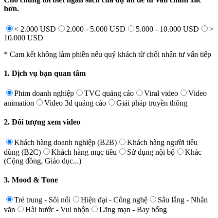
hơn.
< 2.000 USD
2.000 - 5.000 USD
5.000 - 10.000 USD
>
10.000 USD
* Cam kết không làm phiền nếu quý khách từ chối nhận tư vấn tiếp
1. Dịch vụ bạn quan tâm
Phim doanh nghiệp
TVC quảng cáo
Viral video
Video
animation
Video 3d quảng cáo
Giải pháp truyền thông
2. Đối tượng xem video
Khách hàng doanh nghiệp (B2B)
Khách hàng người tiêu
dùng (B2C)
Khách hàng mục tiêu
Sử dụng nội bộ
Khác
(Cộng đồng, Giáo dục...)
3. Mood & Tone
Trẻ trung - Sôi nổi
Hiện đại - Công nghệ
Sâu lắng - Nhân
văn
Hài hước - Vui nhộn
Lãng mạn - Bay bổng