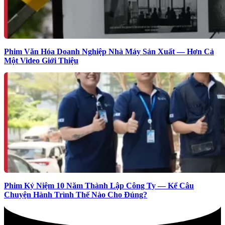
Phim Văn Hóa Doanh Nghiệp Nhà Máy Sản Xuất — Hơn Cả
Một Video Giới Thiệu
Phim Kỷ Niệm 10 Năm Thành Lập Công Ty — Kể Câu
Chuyện Hành Trình Thế Nào Cho Đúng?