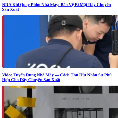
NDA Khi Quay Phim Nhà Máy: Bảo Vệ Bí Mật Dây Chuyền
Sản Xuất
Video Tuyển Dụng Nhà Máy — Cách Thu Hút Nhân Sự Phù
Hợp Cho Dây Chuyền Sản Xuất