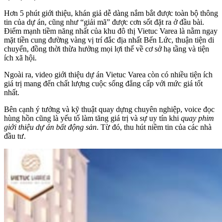
Hơn 5 phút giới thiệu, khán giả dễ dàng nắm bắt được toàn bộ thông
tin của dự án, cũng như “giải mã” được cơn sốt đặt ra ở đầu bài.
Điểm mạnh tiềm năng nhất của khu đô thị Vietuc Varea là nằm ngay
mặt tiền cung đường vàng vị trí đắc địa nhất Bến Lức, thuận tiện di
chuyển, đồng thời thừa hưởng mọi lợi thế về cơ sở hạ tầng và tiện
ích xã hội.
Ngoài ra, video giới thiệu dự án Vietuc Varea còn có nhiều tiện ích
giá trị mang đến chất lượng cuộc sống đẳng cấp với mức giá tốt
nhất.
Bên cạnh ý tưởng và kỹ thuật quay dựng chuyên nghiệp, voice đọc
hùng hồn cũng là yếu tố làm tăng giá trị và sự uy tín khi
quay phim
giới thiệu dự án bất động sản
. Từ đó, thu hút niềm tin của các nhà
đầu tư.