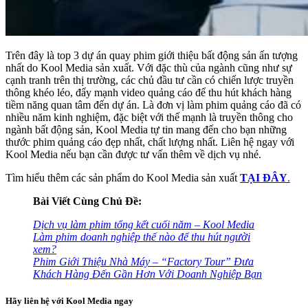
Trên đây là top 3 dự án quay phim giới thiệu bất động sản ấn tượng
nhất do Kool Media sản xuất. Với đặc thù của ngành cũng như sự
cạnh tranh trên thị trường, các chủ đầu tư cần có chiến lược truyền
thông khéo léo, đẩy mạnh video quảng cáo để thu hút khách hàng
tiềm năng quan tâm đến dự án. Là đơn vị làm phim quảng cáo đã có
nhiều năm kinh nghiệm, đặc biệt với thế mạnh là truyền thông cho
ngành bất động sản, Kool Media tự tin mang đến cho bạn những
thước phim quảng cáo đẹp nhất, chất lượng nhất. Liên hệ ngay với
Kool Media nếu bạn cần được tư vấn thêm về dịch vụ nhé.
Tìm hiểu thêm các sản phẩm do Kool Media sản xuất
TẠI ĐÂY
.
Bài Viết Cùng Chủ Đề:
Dịch vụ làm phim tổng kết cuối năm – Kool Media
Làm phim doanh nghiệp thế nào để thu hút người
xem?
Phim Giới Thiệu Nhà Máy – “Factory Tour” Đưa
Khách Hàng Đến Gần Hơn Với Doanh Nghiệp Bạn
Hãy liên hệ với Kool Media ngay