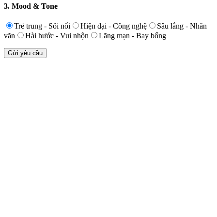
3. Mood & Tone
Trẻ trung - Sôi nổi
Hiện đại - Công nghệ
Sâu lắng - Nhân
văn
Hài hước - Vui nhộn
Lãng mạn - Bay bổng