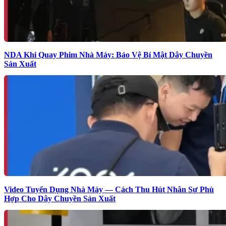
NDA Khi Quay Phim Nhà Máy: Bảo Vệ Bí Mật Dây Chuyền
Sản Xuất
Video Tuyển Dụng Nhà Máy — Cách Thu Hút Nhân Sự Phù
Hợp Cho Dây Chuyền Sản Xuất