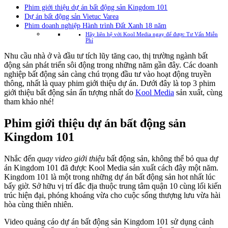
Phim giới thiệu dự án bất động sản Kingdom 101
Dự án bất động sản Vietuc Varea
Phim doanh nghiệp Hành trình Đất Xanh 18 năm
Hãy liên hệ với Kool Media ngay để được Tư Vấn Miễn
Phí
Nhu cầu nhà ở và đầu tư tích lũy tăng cao, thị trường ngành bất
động sản phát triển sôi động trong những năm gần đây. Các doanh
nghiệp bất động sản càng chú trọng đầu tư vào hoạt động truyền
thông, nhất là quay phim giới thiệu dự án. Dưới đây là top 3 phim
giới thiệu bất động sản ấn tượng nhất do
Kool Media
sản xuất, cùng
tham khảo nhé!
Phim giới thiệu dự án bất động sản
Kingdom 101
Nhắc đến
quay video giới thiệu
bất động sản, không thể bỏ qua dự
án Kingdom 101 đã được Kool Media sản xuất cách đây một năm.
Kingdom 101 là một trong những dự án bất động sản hot nhất lúc
bấy giờ. Sở hữu vị trí đắc địa thuộc trung tâm quận 10 cùng lối kiến
trúc hiện đại, phóng khoáng vừa cho cuộc sống thượng lưu vừa hài
hòa cùng thiên nhiên.
Video quảng cáo dự án bất động sản Kingdom 101 sử dụng cảnh