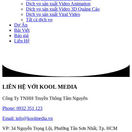
Dịch vụ sản xuất Video Animation
Dịch vụ sản xuất Video 3D Quảng Cáo
Dịch vụ sản xuất Viral Video
Tất cả dịch vụ
Dự Án
Bài Viết
Báo giá
Liên Hệ
LIÊN HỆ VỚI KOOL MEDIA
Công Ty TNHH Truyền Thông Tâm Nguyên
Phone: 0932 351 123
Email: info@koolmedia.vn
VP: 34 Nguyễn Trọng Lội, Phường Tân Sơn Nhất, Tp. HCM