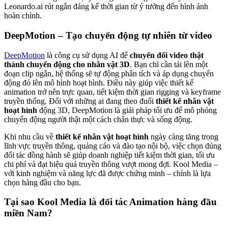
Leonardo.ai rút ngắn đáng kể thời gian từ ý tưởng đến hình ảnh
hoàn chỉnh.
DeepMotion – Tạo chuyển động tự nhiên từ video
DeepMotion
là công cụ sử dụng AI để
chuyển đổi video thật
thành chuyển động cho nhân vật 3D
. Bạn chỉ cần tải lên một
đoạn clip ngắn, hệ thống sẽ tự động phân tích và áp dụng chuyển
động đó lên mô hình hoạt hình. Điều này giúp việc thiết kế
animation trở nên trực quan, tiết kiệm thời gian rigging và keyframe
truyền thống. Đối với những ai đang theo đuổi
thiết kế nhân vật
hoạt hình
động 3D, DeepMotion là giải pháp tối ưu để mô phỏng
chuyển động người thật một cách chân thực và sống động.
Khi nhu cầu về
thiết kế nhân vật hoạt hình
ngày càng tăng trong
lĩnh vực truyền thông, quảng cáo và đào tạo nội bộ, việc chọn đúng
đối tác đồng hành sẽ giúp doanh nghiệp tiết kiệm thời gian, tối ưu
chi phí và đạt hiệu quả truyền thông vượt mong đợi. Kool Media –
với kinh nghiệm và năng lực đã được chứng minh – chính là lựa
chọn hàng đầu cho bạn.
Tại sao Kool Media là đối tác Animation hàng đầu
miền Nam?