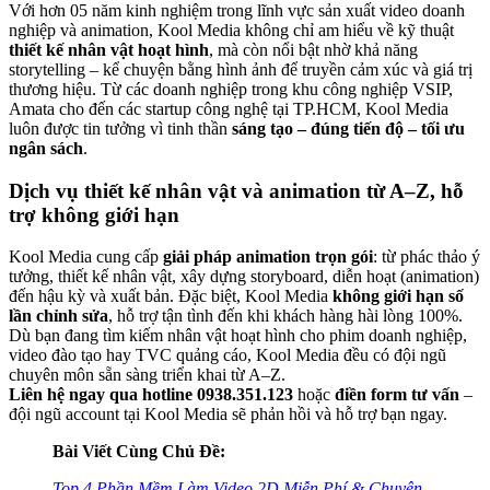
Với hơn 05 năm kinh nghiệm trong lĩnh vực sản xuất video doanh
nghiệp và animation, Kool Media không chỉ am hiểu về kỹ thuật
thiết kế nhân vật hoạt hình
, mà còn nổi bật nhờ khả năng
storytelling – kể chuyện bằng hình ảnh để truyền cảm xúc và giá trị
thương hiệu. Từ các doanh nghiệp trong khu công nghiệp VSIP,
Amata cho đến các startup công nghệ tại TP.HCM, Kool Media
luôn được tin tưởng vì tinh thần
sáng tạo – đúng tiến độ – tối ưu
ngân sách
.
Dịch vụ thiết kế nhân vật và animation từ A–Z, hỗ
trợ không giới hạn
Kool Media cung cấp
giải pháp animation trọn gói
: từ phác thảo ý
tưởng, thiết kế nhân vật, xây dựng storyboard, diễn hoạt (animation)
đến hậu kỳ và xuất bản. Đặc biệt, Kool Media
không giới hạn số
lần chỉnh sửa
, hỗ trợ tận tình đến khi khách hàng hài lòng 100%.
Dù bạn đang tìm kiếm nhân vật hoạt hình cho phim doanh nghiệp,
video đào tạo hay TVC quảng cáo, Kool Media đều có đội ngũ
chuyên môn sẵn sàng triển khai từ A–Z.
Liên hệ ngay qua hotline 0938.351.123
hoặc
điền form tư vấn
–
đội ngũ account tại Kool Media sẽ phản hồi và hỗ trợ bạn ngay.
Bài Viết Cùng Chủ Đề:
Top 4 Phần Mềm Làm Video 2D Miễn Phí & Chuyên