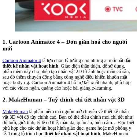
1.
Cartoon Animator 4 – Đơn giản hoá cho người
mới
Cartoon Animator 4
là lựa chọn lý tưởng cho những ai mới bắt đầu
thiết kế nhân vật hoạt hình
. Giao diện thân thiện, dễ sử dụng,
phần mềm này cho phép tạo nhân vật 2D từ ảnh hoặc mẫu có sẵn,
sau đó thêm chuyển động bằng công nghệ điều khiển khuôn mặt
hoặc body rig. Cartoon Animator 4 hỗ trợ kết xuất nhanh, phù hợp
với các video ngắn, quảng cáo hoặc bài giảng e-learning.
2.
MakeHuman – Tuỳ chỉnh chi tiết nhân vật 3D
MakeHuman
là phần mềm mã nguồn mở chuyên về thiết kế nhân
vật 3D với độ tùy chỉnh cao. Bạn có thể điều chỉnh mọi chi tiết như:
độ tuổi, giới tính, tỷ lệ cơ thể, màu da, quần áo, biểu cảm… Đặc biệt
phù hợp cho các dự án hoạt hình giáo dục, game hoặc mô phỏng y
tế. Trong lộ trình học
thiết kế nhân vật hoạt hình
, MakeHuman