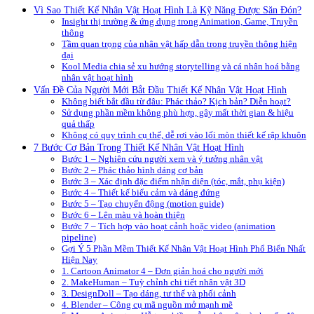
Vì Sao Thiết Kế Nhân Vật Hoạt Hình Là Kỹ Năng Được Săn Đón?
Insight thị trường & ứng dụng trong Animation, Game, Truyền
thông
Tầm quan trọng của nhân vật hấp dẫn trong truyền thông hiện
đại
Kool Media chia sẻ xu hướng storytelling và cá nhân hoá bằng
nhân vật hoạt hình
Vấn Đề Của Người Mới Bắt Đầu Thiết Kế Nhân Vật Hoạt Hình
Không biết bắt đầu từ đâu: Phác thảo? Kịch bản? Diễn hoạt?
Sử dụng phần mềm không phù hợp, gây mất thời gian & hiệu
quả thấp
Không có quy trình cụ thể, dễ rơi vào lối mòn thiết kế rập khuôn
7 Bước Cơ Bản Trong Thiết Kế Nhân Vật Hoạt Hình
Bước 1 – Nghiên cứu người xem và ý tưởng nhân vật
Bước 2 – Phác thảo hình dáng cơ bản
Bước 3 – Xác định đặc điểm nhận diện (tóc, mắt, phụ kiện)
Bước 4 – Thiết kế biểu cảm và dáng đứng
Bước 5 – Tạo chuyển động (motion guide)
Bước 6 – Lên màu và hoàn thiện
Bước 7 – Tích hợp vào hoạt cảnh hoặc video (animation
pipeline)
Gợi Ý 5 Phần Mềm Thiết Kế Nhân Vật Hoạt Hình Phổ Biến Nhất
Hiện Nay
1. Cartoon Animator 4 – Đơn giản hoá cho người mới
2. MakeHuman – Tuỳ chỉnh chi tiết nhân vật 3D
3. DesignDoll – Tạo dáng, tư thế và phối cảnh
4. Blender – Công cụ mã nguồn mở mạnh mẽ