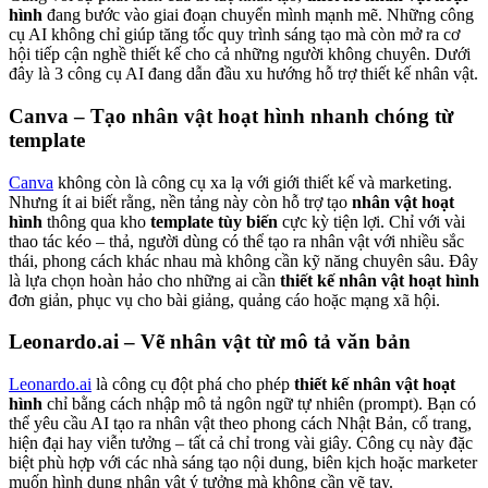
hình
đang bước vào giai đoạn chuyển mình mạnh mẽ. Những công
cụ AI không chỉ giúp tăng tốc quy trình sáng tạo mà còn mở ra cơ
hội tiếp cận nghề thiết kế cho cả những người không chuyên. Dưới
đây là 3 công cụ AI đang dẫn đầu xu hướng hỗ trợ thiết kế nhân vật.
Canva – Tạo nhân vật hoạt hình nhanh chóng từ
template
Canva
không còn là công cụ xa lạ với giới thiết kế và marketing.
Nhưng ít ai biết rằng, nền tảng này còn hỗ trợ tạo
nhân vật hoạt
hình
thông qua kho
template tùy biến
cực kỳ tiện lợi. Chỉ với vài
thao tác kéo – thả, người dùng có thể tạo ra nhân vật với nhiều sắc
thái, phong cách khác nhau mà không cần kỹ năng chuyên sâu. Đây
là lựa chọn hoàn hảo cho những ai cần
thiết kế nhân vật hoạt hình
đơn giản, phục vụ cho bài giảng, quảng cáo hoặc mạng xã hội.
Leonardo.ai – Vẽ nhân vật từ mô tả văn bản
Leonardo.ai
là công cụ đột phá cho phép
thiết kế nhân vật hoạt
hình
chỉ bằng cách nhập mô tả ngôn ngữ tự nhiên (prompt). Bạn có
thể yêu cầu AI tạo ra nhân vật theo phong cách Nhật Bản, cổ trang,
hiện đại hay viễn tưởng – tất cả chỉ trong vài giây. Công cụ này đặc
biệt phù hợp với các nhà sáng tạo nội dung, biên kịch hoặc marketer
muốn hình dung nhân vật ý tưởng mà không cần vẽ tay.