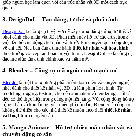
giúp người học làm quen với cấu trúc nhân vật 3D một cách trực
quan.
3.
DesignDoll – Tạo dáng, tư thế và phối cảnh
DesignDoll
là công cụ tuyệt vời để xây dựng dáng đứng, tư thế, và
phối cảnh cho nhân vật 3D. Phần mềm này hỗ trợ các artist trong
việc lên bố cục động cho nhân vật trước khi chuyển qua công đoạn
vẽ chi tiết. Nếu bạn đang thực hành
thiết kế nhân vật hoạt hình
theo hướng concept art hoặc truyện tranh, DesignDoll sẽ là công cụ
đắc lực giúp tăng tính chính xác và thẩm mỹ.
4.
Blender – Công cụ mã nguồn mở mạnh mẽ
Blender
là một trong những phần mềm toàn diện và chuyên nghiệp
nhất dành cho thiết kế nhân vật 3D và làm phim hoạt hình. Từ
modeling, rigging, texture, cho đến animation và rendering – tất cả
đều có thể thực hiện trong cùng một nền tảng. Với cộng đồng hỗ trợ
rộng khắp và kho tài nguyên miễn phí dồi dào, Blender là công cụ
không thể thiếu cho các nhà thiết kế muốn theo đuổi
thiết kế nhân
vật hoạt hình
chuyên sâu.
5.
Mango Animate – Hỗ trợ nhiều mẫu nhân vật và
chuyển động có sẵn