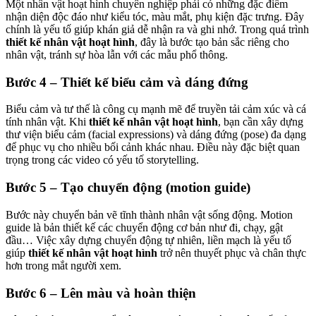
Một nhân vật hoạt hình chuyên nghiệp phải có những đặc điểm
nhận diện độc đáo như kiểu tóc, màu mắt, phụ kiện đặc trưng. Đây
chính là yếu tố giúp khán giả dễ nhận ra và ghi nhớ. Trong quá trình
thiết kế nhân vật hoạt hình
, đây là bước tạo bản sắc riêng cho
nhân vật, tránh sự hòa lẫn với các mẫu phổ thông.
Bước 4 – Thiết kế biểu cảm và dáng đứng
Biểu cảm và tư thế là công cụ mạnh mẽ để truyền tải cảm xúc và cá
tính nhân vật. Khi
thiết kế nhân vật hoạt hình
, bạn cần xây dựng
thư viện biểu cảm (facial expressions) và dáng đứng (pose) đa dạng
để phục vụ cho nhiều bối cảnh khác nhau. Điều này đặc biệt quan
trọng trong các video có yếu tố storytelling.
Bước 5 – Tạo chuyển động (motion guide)
Bước này chuyển bản vẽ tĩnh thành nhân vật sống động. Motion
guide là bản thiết kế các chuyển động cơ bản như đi, chạy, gật
đầu… Việc xây dựng chuyển động tự nhiên, liền mạch là yếu tố
giúp
thiết kế nhân vật hoạt hình
trở nên thuyết phục và chân thực
hơn trong mắt người xem.
B
ước 6 – Lên màu và hoàn thiện