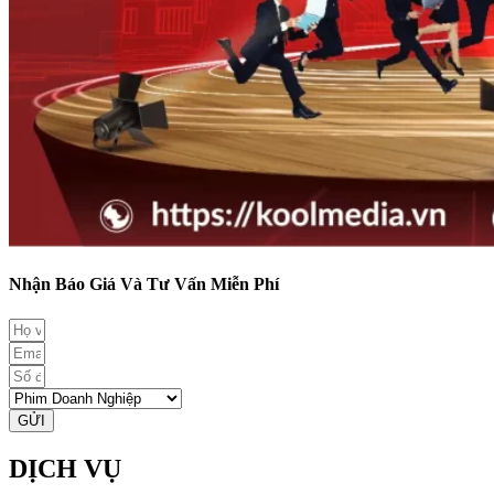
Nhận Báo Giá Và Tư Vấn Miễn Phí
GỬI
DỊCH VỤ