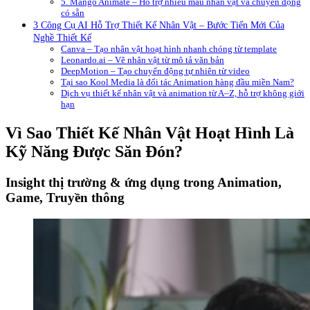
5. Mango Animate – Hỗ trợ nhiều mẫu nhân vật và chuyển động
có sẵn
3 Công Cụ AI Hỗ Trợ Thiết Kế Nhân Vật – Bước Tiến Mới Của
Nghề Thiết Kế
Canva – Tạo nhân vật hoạt hình nhanh chóng từ template
Leonardo.ai – Vẽ nhân vật từ mô tả văn bản
DeepMotion – Tạo chuyển động tự nhiên từ video
Tại sao Kool Media là đối tác Animation hàng đầu miền Nam?
Dịch vụ thiết kế nhân vật và animation từ A–Z, hỗ trợ không giới
hạn
Vì Sao Thiết Kế Nhân Vật Hoạt Hình Là
Kỹ Năng Được Săn Đón?
Insight thị trường & ứng dụng trong Animation,
Game, Truyền thông