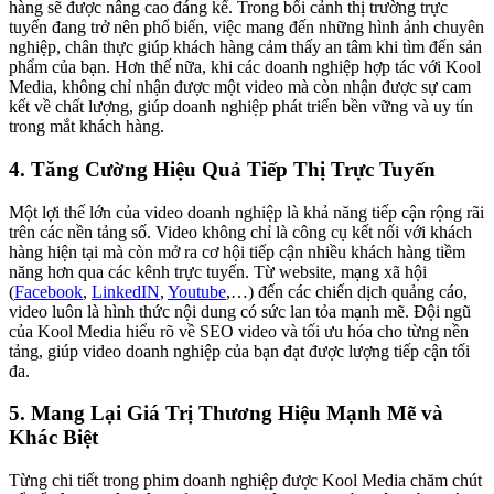
hàng sẽ được nâng cao đáng kể. Trong bối cảnh thị trường trực
tuyến đang trở nên phổ biến, việc mang đến những hình ảnh chuyên
nghiệp, chân thực giúp khách hàng cảm thấy an tâm khi tìm đến sản
phẩm của bạn. Hơn thế nữa, khi các doanh nghiệp hợp tác với Kool
Media, không chỉ nhận được một video mà còn nhận được sự cam
kết về chất lượng, giúp doanh nghiệp phát triển bền vững và uy tín
trong mắt khách hàng.
4. Tăng Cường Hiệu Quả Tiếp Thị Trực Tuyến
Một lợi thế lớn của video doanh nghiệp là khả năng tiếp cận rộng rãi
trên các nền tảng số. Video không chỉ là công cụ kết nối với khách
hàng hiện tại mà còn mở ra cơ hội tiếp cận nhiều khách hàng tiềm
năng hơn qua các kênh trực tuyến. Từ website, mạng xã hội
(
Facebook
,
LinkedIN
,
Youtube
,…) đến các chiến dịch quảng cáo,
video luôn là hình thức nội dung có sức lan tỏa mạnh mẽ. Đội ngũ
của Kool Media hiểu rõ về SEO video và tối ưu hóa cho từng nền
tảng, giúp video doanh nghiệp của bạn đạt được lượng tiếp cận tối
đa.
5.
Mang Lại Giá Trị Thương Hiệu Mạnh Mẽ và
Khác Biệt
Từng chi tiết trong phim doanh nghiệp được Kool Media chăm chút