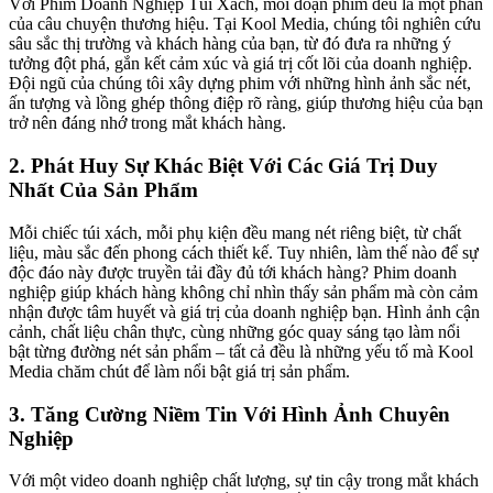
Với Phim Doanh Nghiệp Túi Xách, mỗi đoạn phim đều là một phần
của câu chuyện thương hiệu. Tại Kool Media, chúng tôi nghiên cứu
sâu sắc thị trường và khách hàng của bạn, từ đó đưa ra những ý
tưởng đột phá, gắn kết cảm xúc và giá trị cốt lõi của doanh nghiệp.
Đội ngũ của chúng tôi xây dựng phim với những hình ảnh sắc nét,
ấn tượng và lồng ghép thông điệp rõ ràng, giúp thương hiệu của bạn
trở nên đáng nhớ trong mắt khách hàng.
2. Phát Huy Sự Khác Biệt Với Các Giá Trị Duy
Nhất Của Sản Phẩm
Mỗi chiếc túi xách, mỗi phụ kiện đều mang nét riêng biệt, từ chất
liệu, màu sắc đến phong cách thiết kế. Tuy nhiên, làm thế nào để sự
độc đáo này được truyền tải đầy đủ tới khách hàng? Phim doanh
nghiệp giúp khách hàng không chỉ nhìn thấy sản phẩm mà còn cảm
nhận được tâm huyết và giá trị của doanh nghiệp bạn. Hình ảnh cận
cảnh, chất liệu chân thực, cùng những góc quay sáng tạo làm nổi
bật từng đường nét sản phẩm – tất cả đều là những yếu tố mà Kool
Media chăm chút để làm nổi bật giá trị sản phẩm.
3. Tăng Cường Niềm Tin Với Hình Ảnh Chuyên
Nghiệp
Với một video doanh nghiệp chất lượng, sự tin cậy trong mắt khách