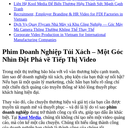
Liên Hệ Kool Media Để Biến Thương Hiệu Thành Sức Mạnh Cạnh
Tranh
Recruitment, Employer Branding & HR Video for FDI Factories in
Vietnam
Dịch Vụ Quay Flycam Nhà Máy và Khu Công Nghiệp — Góc Máy
Mà Camera Thông Thường Không Thể Thay Thế
Corporate Video Production in Vietnam for International
Manufacturing Companies
Phim Doanh Nghiệp Túi Xách – Một Góc
Nhìn Đột Phá về Tiếp Thị Vide
o
Trong một thị trường bão hòa với vô vàn thương hiệu cạnh tranh,
làm sao để doanh nghiệp túi xách, phụ kiện của bạn thật sự nổi bật?
Nếu bạn là một quản lý marketing, chắc hẳn bạn hiểu rõ rằng chỉ
một chiến dịch quảng cáo truyền thống sẽ khó lòng thuyết phục
khách hàng hiện đại.
Thay vào đó, câu chuyện thương hiệu và giá trị của bạn cần được
truyền tải mạnh mẽ và thuyết phục – và đó là lý do vì sao
phim
doanh nghiệp
đang trở thành công cụ tối ưu, giúp tạo dấu ấn khác
biệt. Tại
Kool Media
, chúng tôi không chỉ tạo nên một video quảng
cáo, mà còn kể một câu chuyện. Chúng tôi hiểu rằng thành công
của doanh nghiệp bạn chính là thành công của chúng tôi.