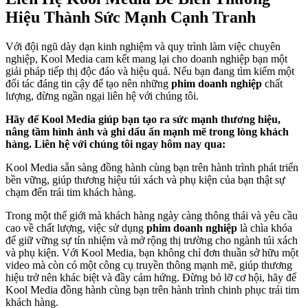
Hiệu Thành Sức Mạnh Cạnh Tranh
Với đội ngũ dày dạn kinh nghiệm và quy trình làm việc chuyên
nghiệp, Kool Media cam kết mang lại cho doanh nghiệp bạn một
giải pháp tiếp thị độc đáo và hiệu quả. Nếu bạn đang tìm kiếm một
đối tác đáng tin cậy để tạo nên những
phim doanh nghiệp
chất
lượng, đừng ngần ngại liên hệ với chúng tôi.
Hãy để Kool Media giúp bạn tạo ra sức mạnh thương hiệu,
nâng tầm hình ảnh và ghi dấu ấn mạnh mẽ trong lòng khách
hàng. Liên hệ với chúng tôi ngay hôm nay qua:
Kool Media sẵn sàng đồng hành cùng bạn trên hành trình phát triển
bền vững, giúp thương hiệu túi xách và phụ kiện của bạn thật sự
chạm đến trái tim khách hàng.
Trong một thế giới mà khách hàng ngày càng thông thái và yêu cầu
cao về chất lượng, việc sử dụng
phim doanh nghiệp
là chìa khóa
để giữ vững sự tín nhiệm và mở rộng thị trường cho ngành túi xách
và phụ kiện. Với Kool Media, bạn không chỉ đơn thuần sở hữu một
video mà còn có một công cụ truyền thông mạnh mẽ, giúp thương
hiệu trở nên khác biệt và đầy cảm hứng. Đừng bỏ lỡ cơ hội, hãy để
Kool Media đồng hành cùng bạn trên hành trình chinh phục trái tim
khách hàng.