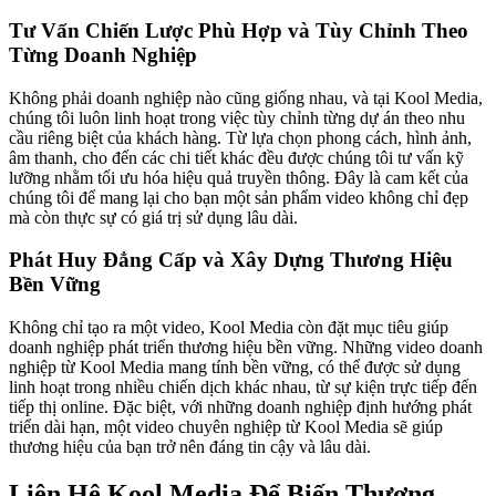
Tư Vấn Chiến Lược Phù Hợp và Tùy Chỉnh Theo
Từng Doanh Nghiệp
Không phải doanh nghiệp nào cũng giống nhau, và tại Kool Media,
chúng tôi luôn linh hoạt trong việc tùy chỉnh từng dự án theo nhu
cầu riêng biệt của khách hàng. Từ lựa chọn phong cách, hình ảnh,
âm thanh, cho đến các chi tiết khác đều được chúng tôi tư vấn kỹ
lưỡng nhằm tối ưu hóa hiệu quả truyền thông. Đây là cam kết của
chúng tôi để mang lại cho bạn một sản phẩm video không chỉ đẹp
mà còn thực sự có giá trị sử dụng lâu dài.
Phát Huy Đẳng Cấp và Xây Dựng Thương Hiệu
Bền Vững
Không chỉ tạo ra một video, Kool Media còn đặt mục tiêu giúp
doanh nghiệp phát triển thương hiệu bền vững. Những video doanh
nghiệp từ Kool Media mang tính bền vững, có thể được sử dụng
linh hoạt trong nhiều chiến dịch khác nhau, từ sự kiện trực tiếp đến
tiếp thị online. Đặc biệt, với những doanh nghiệp định hướng phát
triển dài hạn, một video chuyên nghiệp từ Kool Media sẽ giúp
thương hiệu của bạn trở nên đáng tin cậy và lâu dài.
Liên Hệ Kool Media Để Biến Thương