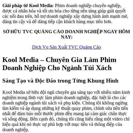
Giải pháp từ Kool Media
: Phim doanh nghiệp chuyên nghiệp,
được cá nhân hóa và tối ưu hóa cho từng nền tảng giúp giải quyết
các nỗi đau trên, hỗ trợ doanh nghiệp xây dựng hình ảnh mạnh mẽ,
đáng tin cậy và dễ dàng tiếp cận khách hàng mục tiêu hơn.
SỞ HỮU TVC QUẢNG CÁO DOANH NGHIỆP NGAY HÔM
NAY:
Dịch Vụ Sản Xuất TVC Quảng Cáo
Kool Media – Chuyên Gia Làm Phim
Doanh Nghiệp Cho Ngành Túi Xách
Sáng Tạo và Độc Đáo trong Từng Khung Hình
Kool Media sở hữu đội ngũ chuyên gia sáng tạo với nhiều năm kinh
nghiệm trong lĩnh vực làm phim doanh nghiệp, đặc biệt là cho các
doanh nghiệp ngành túi xách và phụ kiện. Chúng tôi không ngừng
tìm kiếm và áp dụng những kỹ thuật quay phim, chỉnh sửa tiên tiến
nhất để đảm bảo mỗi thước phim đều mang lại cảm giác chân thực
và sống động. Bên cạnh đó, chúng tôi cũng hiểu rằng một video chỉ
hiệu quả khi nó thực sự phù hợp với mục tiêu và thông điệp của
doanh nghiệp.