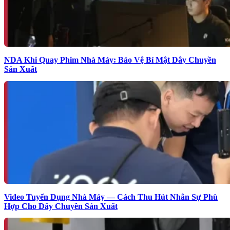
NDA Khi Quay Phim Nhà Máy: Bảo Vệ Bí Mật Dây Chuyền
Sản Xuất
Video Tuyển Dụng Nhà Máy — Cách Thu Hút Nhân Sự Phù
Hợp Cho Dây Chuyền Sản Xuất