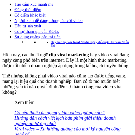
Tạo cảm xúc mạnh mẽ
Đúng thời điểm
Có điểm khác biệt
Người xem dễ dàng tương tác với video
Đầu tư sản xuất
Có sự tham gia của KOLs
Sử dụng quảng cáo trả tiền
Hãy liên hệ với Kool Media ngay để được Tư Vấn Miễn
Phí
Hiện nay, các thuật ngữ
clip viral marketing
hay video viral đang
ngày càng phổ biến trên internet. Đây là một hình thức marketing
được rất nhiều doanh nghiệp áp dụng trong kế hoạch truyền thông.
Thế nhưng không phải video viral nào cũng tạo được tiếng vang,
mang lại hiệu quả cho doanh nghiệp. Bạn có tò mò muốn biết
những yếu tố nào quyết định đến sự thành công của video viral
không?
Xem thêm:
Có nên thuê các agency làm video quảng cáo ?
Hướng dẫn cách viết kịch bản phim giới thiệu doanh
nghiệp ấn tượng nhất
Viral video – Xu hướng quảng cáo mới kỷ nguyên công
nghệ số