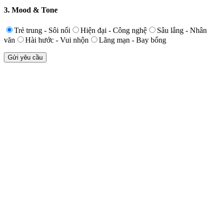
3. Mood & Tone
Trẻ trung - Sôi nổi
Hiện đại - Công nghệ
Sâu lắng - Nhân
văn
Hài hước - Vui nhộn
Lãng mạn - Bay bổng