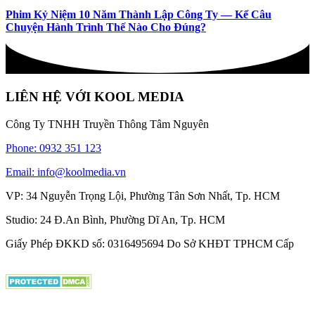
Phim Kỷ Niệm 10 Năm Thành Lập Công Ty — Kể Câu
Chuyện Hành Trình Thế Nào Cho Đúng?
LIÊN HỆ VỚI KOOL MEDIA
Công Ty TNHH Truyền Thông Tâm Nguyên
Phone: 0932 351 123
Email: info@koolmedia.vn
VP: 34 Nguyễn Trọng Lội, Phường Tân Sơn Nhất, Tp. HCM
Studio: 24 Đ.An Bình, Phường Dĩ An, Tp. HCM
Giấy Phép ĐKKD số: 0316495694 Do Sở KHĐT TPHCM Cấp