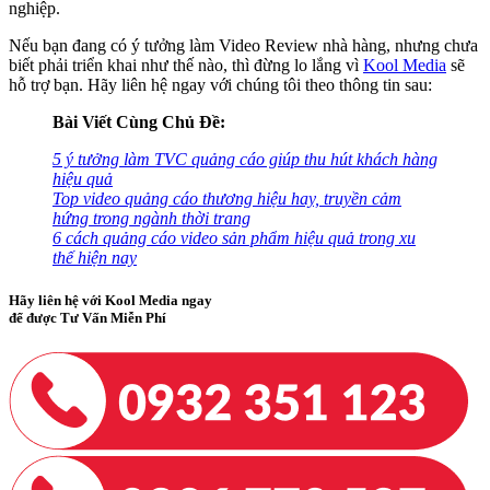
nghiệp.
Nếu bạn đang có ý tưởng làm Video Review nhà hàng, nhưng chưa
biết phải triển khai như thế nào, thì đừng lo lắng vì
Kool Media
sẽ
hỗ trợ bạn. Hãy liên hệ ngay với chúng tôi theo thông tin sau:
Bài Viết Cùng Chủ Đề:
5 ý tưởng làm TVC quảng cáo giúp thu hút khách hàng
hiệu quả
Top video quảng cáo thương hiệu hay, truyền cảm
hứng trong ngành thời trang
6 cách quảng cáo video sản phẩm hiệu quả trong xu
thế hiện nay
Hãy liên hệ với Kool Media ngay
để được Tư Vấn Miễn Phí