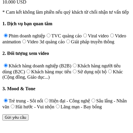
10.000 USD
* Cam kết không làm phiền nếu quý khách từ chối nhận tư vấn tiếp
1. Dịch vụ bạn quan tâm
Phim doanh nghiệp
TVC quảng cáo
Viral video
Video
animation
Video 3d quảng cáo
Giải pháp truyền thông
2. Đối tượng xem video
Khách hàng doanh nghiệp (B2B)
Khách hàng người tiêu
dùng (B2C)
Khách hàng mục tiêu
Sử dụng nội bộ
Khác
(Cộng đồng, Giáo dục...)
3. Mood & Tone
Trẻ trung - Sôi nổi
Hiện đại - Công nghệ
Sâu lắng - Nhân
văn
Hài hước - Vui nhộn
Lãng mạn - Bay bổng