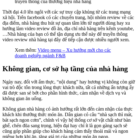
truyền thông của thương hiệu nhà hàng
Thời đại 4.0 lên ngôi với các sự truy cập khủng từ các trang mạng
xã hội. Trên facebook có các chuyên trang, hội nhóm review về các
địa điểm, nhà hàng thu hút sự quan tâm lớn từ người dùng hay xu
hướng làm video review đồ ăn, địa chỉ nhà hàng trên kênh youtube,
…Nhà hàng của bạn có thể tận dụng ưu thế này để truyền thông
video review nhà hàng tại đây để tiếp cận được nhiều người xem.
Xem thêm:
Video menu – Xu hướng mới cho các
doanh nghiệp ngành F&B
Không gian, cơ sở hạ tầng của nhà hàng
Ngày nay, đối với ẩm thực, “nội dung” hay hương vị không còn giữ
vai trò độc tôn trong lòng thực khách nữa, tất cả những ấn tượng ấy
đã được san sẻ bớt cho phần hình thức, cảm nhận về dịch vụ và
không gian ăn uống.
Không gian nhà hàng có ảnh hưởng rất lớn đến cảm nhận của thực
khách khi thưởng thức món ăn. Dân gian có câu “nhà sạch thì mát,
bát sạch ngon cơm”, chính vì vậy hệ thống cơ sở vật chất như bàn
ghế, chén đũa sang trọng, hiện đại hay chí ít là gọn gàng sạch sẽ
cũng góp phần giúp cho khách hàng cảm thấy thoải mái và ngon
miệng hơn khi ăn, tăng giá trị của những món ăn ngon.