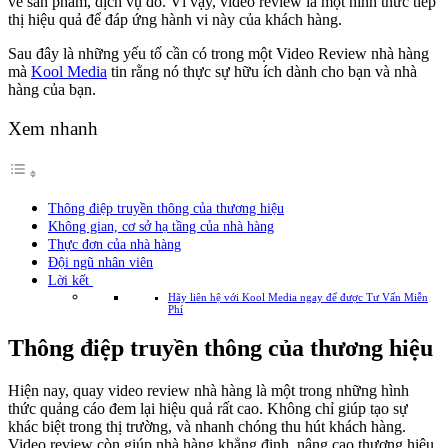
về sản phẩm, dịch vụ đó. Vì vậy, video review là một hình thức tiếp
thị hiệu quả để đáp ứng hành vi này của khách hàng.
Sau đây là những yếu tố cần có trong một Video Review nhà hàng
mà
Kool Media
tin rằng nó thực sự hữu ích dành cho bạn và nhà
hàng của bạn.
Xem nhanh
Thông điệp truyền thông của thương hiệu
Không gian, cơ sở hạ tầng của nhà hàng
Thực đơn của nhà hàng
Đội ngũ nhân viên
Lời kết
Hãy liên hệ với Kool Media ngay để được Tư Vấn Miễn
Phí
Thông điệp truyền thông của thương hiệu
Hiện nay, quay video review nhà hàng là một trong những hình
thức quảng cáo đem lại hiệu quả rất cao. Không chỉ giúp tạo sự
khác biệt trong thị trường, và nhanh chóng thu hút khách hàng.
Video review còn giúp nhà hàng khẳng định, nâng cao thương hiệu,