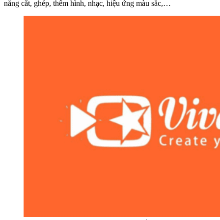
năng cắt, ghép, thêm hình, nhạc, hiệu ứng màu sắc,…