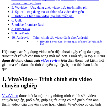
review trên điện thoại
3. Wevideo – Ứng dụng ghép video trực tuyến miễn phí
4. Splice – ứng dụng tạo và chỉnh sửa video đơn giản
5. Inshot – Chỉnh sửa video, tạo ảnh miễn phí
6. Quik
7. Adobe Premiere Rush
8. FilmoraGo
9. KineMaster
10. Androvid – Trình chỉnh sửa video dành cho Android
Hãy liên hệ với Kool Media ngay để được Tư Vấn Miễn
Phí
Hiện nay, các ứng dụng video trên điện thoại ngày càng đa dạng,
được thiết kế với các tính năng mới mẻ hơn. Dưới đây là top 10
ứng
dụng dễ dàng chỉnh sửa
video review
trên điện thoại, tiết kiệm thời
gian mà vẫn đảm bảo tính chuyên nghiệp, bạn có thể tham khảo
qua.
1. VivaVideo – Trình chỉnh sửa video
chuyên nghiệp
VivaVideo
được biết là một trong những trình chỉnh sửa video
chuyên nghiệp, phổ biến, giúp người dùng có thể ghép hình ảnh
thành video, câu chuyện video hoàn chỉnh. VivaVideo có các tính