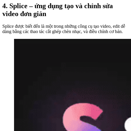
4. Splice – ứng dụng tạo và chỉnh sửa
video đơn giản
Splice được biết đến là một trong những công cụ tạo video, edit dễ
dàng bằng các thao tác cắt ghép chèn nhạc, và điều chỉnh cơ bản.