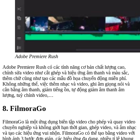
Adobe Premiere Rush
Adobe Premiere Rush có các tính năng cơ bản chất lượng cao,
chỉnh sửa video như cắt ghép và hiệu ứng âm thanh và màu sắc,
thêm chữ cũng như tạo các mẫu đồ họa chuyển động miễn phí.
Không những thế, việc thêm nhạc và video, ghi âm giọng nói và
cân bằng âm thanh, giảm tiếng ồn, tự động giảm âm thanh âm
lượng, tuỳ chỉnh video,…
8. FilmoraGo
FilmoraGo là một ứng dụng biên tập video cho phép và quay video
chuyên nghiệp và không giới hạn thời gian, ghép video, và âm nhạc
và tạo các hiệu ứng vui nhộn. FilmoraGo có thể tạo bằng video với
hình ảnh 3 bước đơn giản, các hiệu ứng đa dạng, nhiều tỉ lệ khung