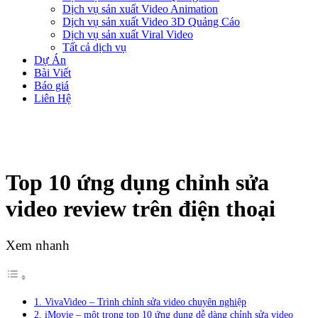
Dịch vụ sản xuất Video Animation
Dịch vụ sản xuất Video 3D Quảng Cáo
Dịch vụ sản xuất Viral Video
Tất cả dịch vụ
Dự Án
Bài Viết
Báo giá
Liên Hệ
Top 10 ứng dụng chỉnh sửa
video review trên điện thoại
Xem nhanh
1. VivaVideo – Trình chỉnh sửa video chuyên nghiệp
2. iMovie – một trong top 10 ứng dụng dễ dàng chỉnh sửa video