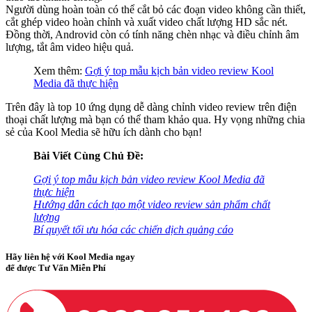
Người dùng hoàn toàn có thể cắt bỏ các đoạn video không cần thiết,
cắt ghép video hoàn chỉnh và xuất video chất lượng HD sắc nét.
Đồng thời, Androvid còn có tính năng chèn nhạc và điều chỉnh âm
lượng, tắt âm video hiệu quả.
Xem thêm:
Gợi ý top mẫu kịch bản video review Kool
Media đã thực hiện
Trên đây là top 10 ứng dụng dễ dàng chỉnh video review trên điện
thoại chất lượng mà bạn có thể tham khảo qua. Hy vọng những chia
sẻ của Kool Media sẽ hữu ích dành cho bạn!
Bài Viết Cùng Chủ Đề:
Gợi ý top mẫu kịch bản video review Kool Media đã
thực hiện
Hướng dẫn cách tạo một video review sản phẩm chất
lượng
Bí quyết tối ưu hóa các chiến dịch quảng cáo
Hãy liên hệ với Kool Media ngay
để được Tư Vấn Miễn Phí