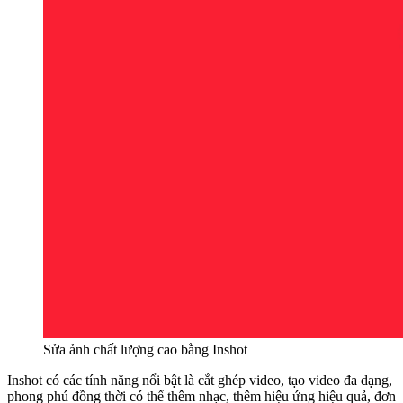
Sửa ảnh chất lượng cao bằng Inshot
Inshot có các tính năng nổi bật là cắt ghép video, tạo video đa dạng,
phong phú đồng thời có thể thêm nhạc, thêm hiệu ứng hiệu quả, đơn