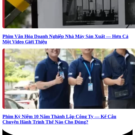
Phim Văn Hóa Doanh Nghiệp Nhà Máy Sản Xuất — Hơn Cả
Một Video Giới Thiệu
Phim Kỷ Niệm 10 Năm Thành Lập Công Ty — Kể Câu
Chuyện Hành Trình Thế Nào Cho Đúng?