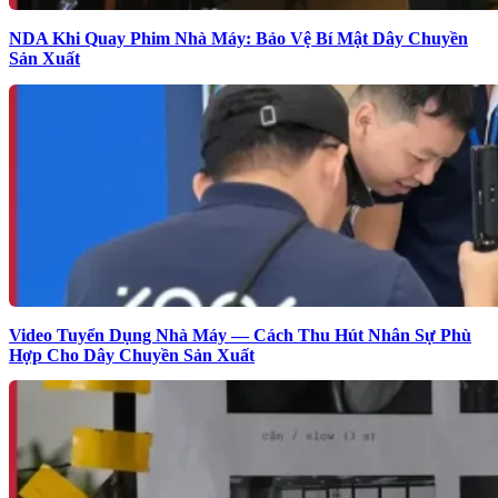
NDA Khi Quay Phim Nhà Máy: Bảo Vệ Bí Mật Dây Chuyền
Sản Xuất
Video Tuyển Dụng Nhà Máy — Cách Thu Hút Nhân Sự Phù
Hợp Cho Dây Chuyền Sản Xuất