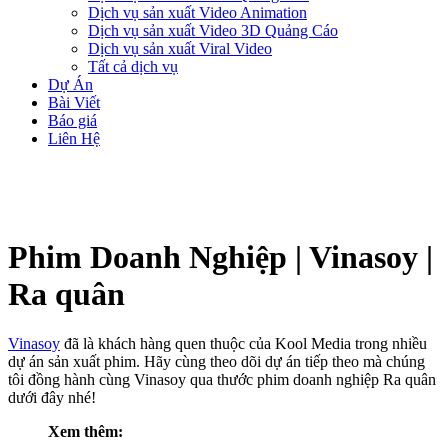
Dịch vụ sản xuất Video Animation
Dịch vụ sản xuất Video 3D Quảng Cáo
Dịch vụ sản xuất Viral Video
Tất cả dịch vụ
Dự Án
Bài Viết
Báo giá
Liên Hệ
Phim Doanh Nghiệp | Vinasoy |
Ra quân
Vinasoy
đã là khách hàng quen thuộc của Kool Media trong nhiều
dự án sản xuất phim. Hãy cùng theo dõi dự án tiếp theo mà chúng
tôi đồng hành cùng Vinasoy qua thước phim doanh nghiệp Ra quân
dưới đây nhé!
Xem thêm: