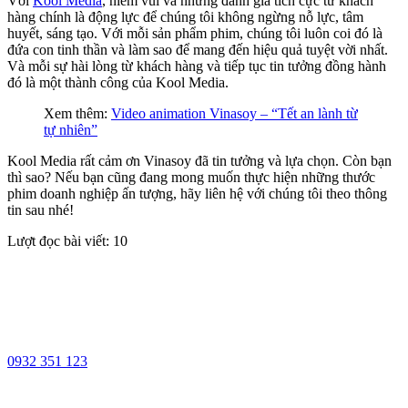
Với
Kool Media
, niềm vui và những đánh giá tích cực từ khách
hàng chính là động lực để chúng tôi không ngừng nỗ lực, tâm
huyết, sáng tạo. Với mỗi sản phẩm phim, chúng tôi luôn coi đó là
đứa con tinh thần và làm sao để mang đến hiệu quả tuyệt vời nhất.
Và mỗi sự hài lòng từ khách hàng và tiếp tục tin tưởng đồng hành
đó là một thành công của Kool Media.
Xem thêm:
Video animation Vinasoy – “Tết an lành từ
tự nhiên”
Kool Media rất cảm ơn Vinasoy đã tin tưởng và lựa chọn. Còn bạn
thì sao? Nếu bạn cũng đang mong muốn thực hiện những thước
phim doanh nghiệp ấn tượng, hãy liên hệ với chúng tôi theo thông
tin sau nhé!
Lượt đọc bài viết:
10
0932 351 123