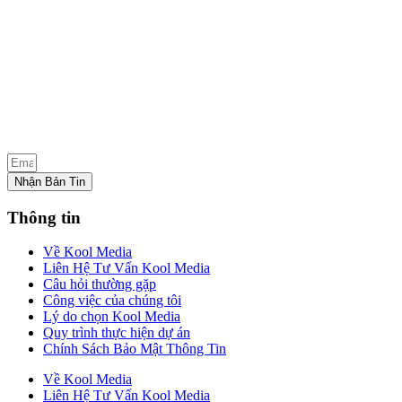
Nhận Bản Tin
Thông tin
Về Kool Media
Liên Hệ Tư Vấn Kool Media
Câu hỏi thường gặp
Công việc của chúng tôi
Lý do chọn Kool Media
Quy trình thực hiện dự án
Chính Sách Bảo Mật Thông Tin
Về Kool Media
Liên Hệ Tư Vấn Kool Media