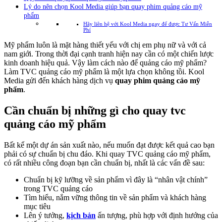
Lý do nên chọn Kool Media giúp bạn quay phim quảng cáo mỹ
phẩm
Hãy liên hệ với Kool Media ngay để được Tư Vấn Miễn
Phí
Mỹ phẩm luôn là mặt hàng thiết yếu với chị em phụ nữ và với cả
nam giới. Trong thời đại cạnh tranh hiện nay cần có một chiến lược
kinh doanh hiệu quả. Vậy làm cách nào để quảng cáo mỹ phẩm?
Làm TVC quảng cáo mỹ phẩm là một lựa chọn không tồi. Kool
Media gửi đến khách hàng dịch vụ
quay phim quảng cáo mỹ
phẩm
.
Cần chuẩn bị những gì cho quay tvc
quảng cáo mỹ phẩm
Bất kể một dự án sản xuất nào, nếu muốn đạt được kết quả cao bạn
phải có sự chuẩn bị chu đáo. Khi quay TVC quảng cáo mỹ phẩm,
có rất nhiều công đoạn bạn cần chuẩn bị, nhất là các vấn đề sau:
Chuẩn bị kỹ lưỡng về sản phẩm vì đây là “nhân vật chính”
trong TVC quảng cáo
Tìm hiểu, nắm vững thông tin về sản phẩm và khách hàng
mục tiêu
Lên ý tưởng,
kịch bản
ấn tượng, phù hợp với định hướng của