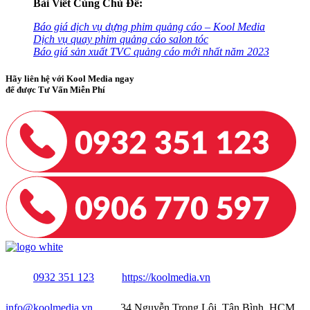
Bài Viết Cùng Chủ Đề:
Báo giá dịch vụ dựng phim quảng cáo – Kool Media
Dịch vụ quay phim quảng cáo salon tóc
Báo giá sản xuất TVC quảng cáo mới nhất năm 2023
Hãy liên hệ với Kool Media ngay
để được Tư Vấn Miễn Phí
0932 351 123
https://koolmedia.vn
info@koolmedia.vn
34 Nguyễn Trọng Lội, Tân Bình, HCM