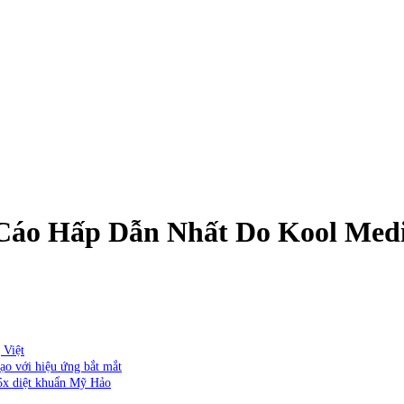
Cáo Hấp Dẫn Nhất Do Kool Med
 Việt
ạo với hiệu ứng bắt mắt
 5x diệt khuẩn Mỹ Hảo