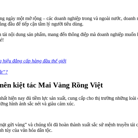
ụng ngày một mở rộng – các doanh nghiệp trong và ngoài nước, doanh ng
g đầu để tiếp cận tâm lý người tiêu dùng.
ền tải nội dung sản phẩm, mang đến thông điệp mà doanh nghiệp muố
é!
g hiệu đẳng cấp hàng đầu thế giới
ắt”?
 nên kiệt tác Mai Vàng Rồ
ng Việt
nhất hiện nay đủ tiềm lực sản xuất, cung cấp cho thị trường những loà
ững hình ảnh sắc nét và giàu cảm xúc.
 gửi vàng” và chúng tôi đã hoàn thành xuất sắc sứ mệnh truyền tải c
nh túy của văn hóa dân tộc.