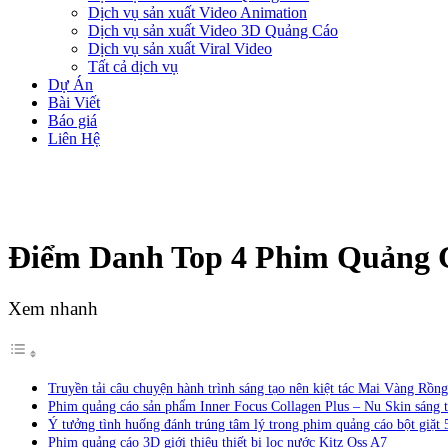
Dịch vụ sản xuất Video Animation
Dịch vụ sản xuất Video 3D Quảng Cáo
Dịch vụ sản xuất Viral Video
Tất cả dịch vụ
Dự Án
Bài Viết
Báo giá
Liên Hệ
Điểm Danh Top 4 Phim Quảng 
Xem nhanh
Truyền tải câu chuyện hành trình sáng tạo nên kiệt tác Mai Vàng Rồng
Phim quảng cáo sản phẩm Inner Focus Collagen Plus – Nu Skin sáng t
Ý tưởng tình huống đánh trúng tâm lý trong phim quảng cáo bột giặt
Phim quảng cáo 3D giới thiệu thiết bị lọc nước Kitz Oss A7