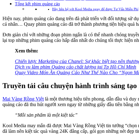
Tổng kết phim quảng cáo
Hãy liên hệ với Kool Media ngay để được Tư Vấn Miễn Phí
Hiện nay, phim quảng cáo đang trên đà phát triển với đối tượng sử d
cá nhân… Quay phim quảng cáo đã trở thành phương tiện hiệu quả hàn
Đơn giản chỉ với những đoạn phim ngắn là có thể nhanh chóng truy
lại top những phim quảng cáo hấp dẫn nhất do chúng tôi thực hiện nh
Xem thêm:
Chiến lược Marketing của Chanel: Sự khác biệt tạo nên thươn
Dịch vụ làm phim Quảng cáo chất lượng tại Tp Hồ Chí Minh
Quay Video Món Ăn Quảng Cáo Như Thế Nào Cho “Ngon M
Truyền tải câu chuyện hành trình sáng tạo
Mai Vàng Rồng Việt
là một thương hiệu tiên phong, dẫn đầu và duy 
quảng cáo đã thu hút người xem ngay từ những giây đầu tiên bằng nh
“Mỗi sản phẩm là một kiệt tác”
Kool Media may mắn đã được Mai Vàng Rồng Việt tin tưởng “chọn mặt
đã làm nên kiệt tác quà vàng 24K đẳng cấp, gói gọn những nét đẹp ti