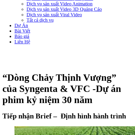
Dịch vụ sản xuất Video Animation
Dịch vụ sản xuất Video 3D Quảng Cáo
Dịch vụ sản xuất Viral Video
Tất cả dịch vụ
Dự Án
Bài Viết
Báo giá
Liên Hệ
“Dòng Chảy Thịnh Vượng”
của Syngenta & VFC -Dự án
phim kỷ niệm 30 năm
Tiếp nhận Brief – Định hình hành trình