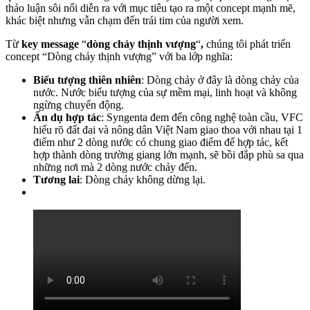
thảo luận sôi nổi diễn ra với mục tiêu tạo ra một concept mạnh mẽ,
khác biệt nhưng vẫn chạm đến trái tim của người xem.
Từ
key message
“
dòng chảy thịnh vượng
“
,
chúng tôi phát triển
concept “Dòng chảy thịnh vượng” với ba lớp nghĩa:
Biểu tượng thiên nhiên
: Dòng chảy ở đây là dòng chảy của
nước. Nước biểu tượng của sự mềm mại, linh hoạt và không
ngừng chuyển động.
Ẩn dụ hợp tác
: Syngenta đem đến công nghệ toàn cầu, VFC
hiểu rõ đất đai và nông dân Việt Nam giao thoa với nhau tại 1
điểm như 2 dòng nước có chung giao điểm để hợp tác, kết
hợp thành dòng trường giang lớn mạnh, sẽ bồi đắp phù sa qua
những nơi mà 2 dòng nước chảy đến.
Tương lai
: Dòng chảy không dừng lại.