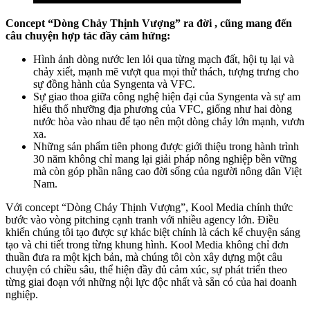
Concept “Dòng Chảy Thịnh Vượng” ra đời , cũng mang đến
câu chuyện hợp tác đầy cảm hứng:
Hình ảnh dòng nước len lỏi qua từng mạch đất, hội tụ lại và
chảy xiết, mạnh mẽ vượt qua mọi thử thách, tượng trưng cho
sự đồng hành của Syngenta và VFC.
Sự giao thoa giữa công nghệ hiện đại của Syngenta và sự am
hiểu thổ nhưỡng địa phương của VFC, giống như hai dòng
nước hòa vào nhau để tạo nên một dòng chảy lớn mạnh, vươn
xa.
Những sản phẩm tiên phong được giới thiệu trong hành trình
30 năm không chỉ mang lại giải pháp nông nghiệp bền vững
mà còn góp phần nâng cao đời sống của người nông dân Việt
Nam.
Với concept “Dòng Chảy Thịnh Vượng”, Kool Media chính thức
bước vào vòng pitching cạnh tranh với nhiều agency lớn. Điều
khiến chúng tôi tạo được sự khác biệt chính là cách kể chuyện sáng
tạo và chi tiết trong từng khung hình. Kool Media không chỉ đơn
thuần đưa ra một kịch bản, mà chúng tôi còn xây dựng một câu
chuyện có chiều sâu, thể hiện đầy đủ cảm xúc, sự phát triển theo
từng giai đoạn với những nội lực độc nhất và sẵn có của hai doanh
nghiệp.