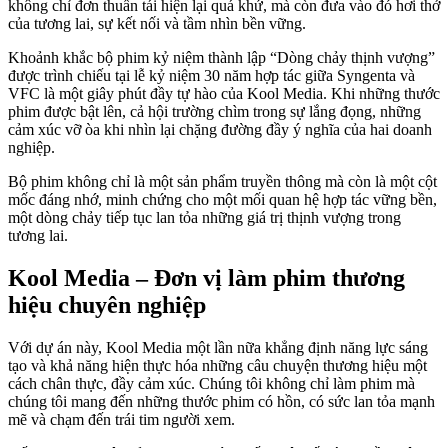
không chỉ đơn thuần tái hiện lại quá khứ, mà còn đưa vào đó hơi thở
của tương lai, sự kết nối và tầm nhìn bền vững.
Khoảnh khắc bộ phim kỷ niệm thành lập “Dòng chảy thịnh vượng”
được trình chiếu tại lễ kỷ niệm 30 năm hợp tác giữa Syngenta và
VFC là một giây phút đầy tự hào của Kool Media. Khi những thước
phim được bật lên, cả hội trường chìm trong sự lắng đọng, những
cảm xúc vỡ òa khi nhìn lại chặng đường đầy ý nghĩa của hai doanh
nghiệp.
Bộ phim không chỉ là một sản phẩm truyền thông mà còn là một cột
mốc đáng nhớ, minh chứng cho một mối quan hệ hợp tác vững bền,
một dòng chảy tiếp tục lan tỏa những giá trị thịnh vượng trong
tương lai.
Kool Media – Đơn vị làm phim thương
hiệu chuyên nghiệp
Với dự án này, Kool Media một lần nữa khẳng định năng lực sáng
tạo và khả năng hiện thực hóa những câu chuyện thương hiệu một
cách chân thực, đầy cảm xúc. Chúng tôi không chỉ làm phim mà
chúng tôi mang đến những thước phim có hồn, có sức lan tỏa mạnh
mẽ và chạm đến trái tim người xem.