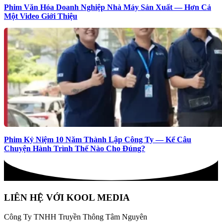
Phim Văn Hóa Doanh Nghiệp Nhà Máy Sản Xuất — Hơn Cả
Một Video Giới Thiệu
Phim Kỷ Niệm 10 Năm Thành Lập Công Ty — Kể Câu
Chuyện Hành Trình Thế Nào Cho Đúng?
LIÊN HỆ VỚI KOOL MEDIA
Công Ty TNHH Truyền Thông Tâm Nguyên