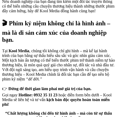
Nếu doanh nghiệp của bạn đang tìm kiếm một đối tác truyền thông
có thể biến những câu chuyện thương hiệu thành những thước phim
đầy cảm hứng, hãy để Kool Media đồng hành cùng bạn!
🎬
Phim kỷ niệm không chỉ là hình ảnh –
mà là di sản cảm xúc của doanh nghiệp
bạn.
Tại
Kool Media
, chúng tôi không chỉ ghi hình – mà kể lại hành
trình của bạn bằng sự thấu hiểu sâu sắc và góc nhìn giàu cảm xúc.
Một kịch bản ấn tượng có thể biến thước phim trở thành niềm tự hào
thương hiệu, là món quà quý giá cho nhân sự, đối tác và nhà đầu tư.
Với đội ngũ sáng tạo, am hiểu quy trình vận hành và câu chuyện
thương hiệu – Kool Media chính là đối tác bạn cần để tạo nên bộ
phim kỷ niệm
“để đời.”
👉
Đừng để thời gian làm phai mờ giá trị của bạn.
Gọi ngay
Hotline: 0932 35 11 23
hoặc điền form bên dưới – Kool
Media sẽ liên hệ và tư vấn
kịch bản độc quyền hoàn toàn miễn
phí
!
“Chất lượng không chỉ đến từ hình ảnh – mà còn từ sự thấu