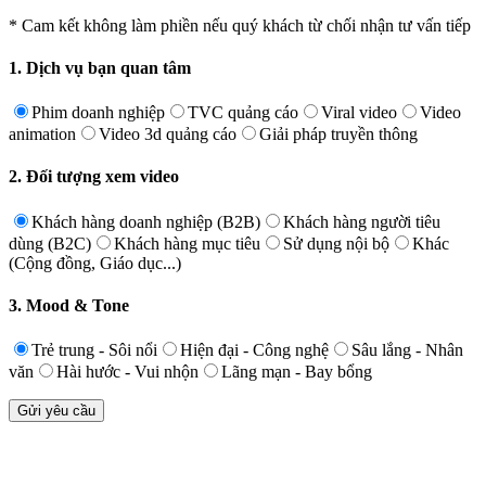
* Cam kết không làm phiền nếu quý khách từ chối nhận tư vấn tiếp
1. Dịch vụ bạn quan tâm
Phim doanh nghiệp
TVC quảng cáo
Viral video
Video
animation
Video 3d quảng cáo
Giải pháp truyền thông
2. Đối tượng xem video
Khách hàng doanh nghiệp (B2B)
Khách hàng người tiêu
dùng (B2C)
Khách hàng mục tiêu
Sử dụng nội bộ
Khác
(Cộng đồng, Giáo dục...)
3. Mood & Tone
Trẻ trung - Sôi nổi
Hiện đại - Công nghệ
Sâu lắng - Nhân
văn
Hài hước - Vui nhộn
Lãng mạn - Bay bổng