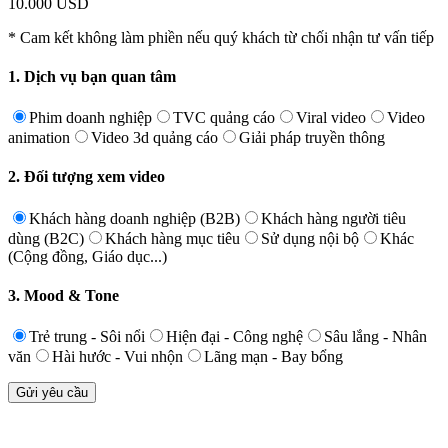
10.000 USD
* Cam kết không làm phiền nếu quý khách từ chối nhận tư vấn tiếp
1. Dịch vụ bạn quan tâm
Phim doanh nghiệp
TVC quảng cáo
Viral video
Video
animation
Video 3d quảng cáo
Giải pháp truyền thông
2. Đối tượng xem video
Khách hàng doanh nghiệp (B2B)
Khách hàng người tiêu
dùng (B2C)
Khách hàng mục tiêu
Sử dụng nội bộ
Khác
(Cộng đồng, Giáo dục...)
3. Mood & Tone
Trẻ trung - Sôi nổi
Hiện đại - Công nghệ
Sâu lắng - Nhân
văn
Hài hước - Vui nhộn
Lãng mạn - Bay bổng