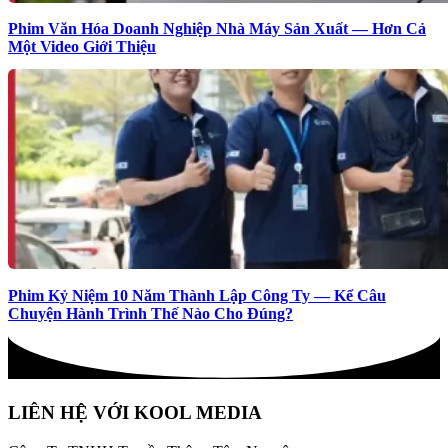
Phim Văn Hóa Doanh Nghiệp Nhà Máy Sản Xuất — Hơn Cả
Một Video Giới Thiệu
Phim Kỷ Niệm 10 Năm Thành Lập Công Ty — Kể Câu
Chuyện Hành Trình Thế Nào Cho Đúng?
LIÊN HỆ VỚI KOOL MEDIA