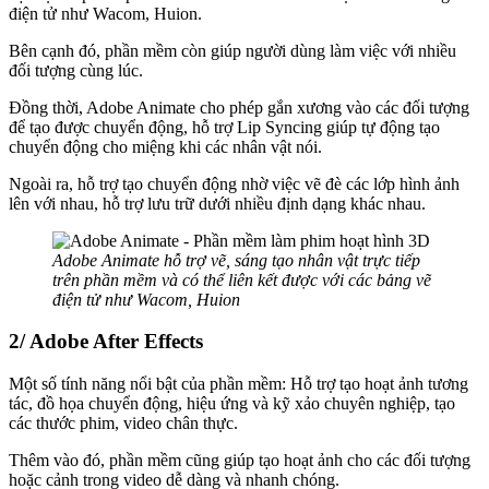
điện tử như Wacom, Huion.
Bên cạnh đó, phần mềm còn giúp người dùng làm việc với nhiều
đối tượng cùng lúc.
Đồng thời, Adobe Animate cho phép gắn xương vào các đối tượng
để tạo được chuyển động, hỗ trợ Lip Syncing giúp tự động tạo
chuyển động cho miệng khi các nhân vật nói.
Ngoài ra, hỗ trợ tạo chuyển động nhờ việc vẽ đè các lớp hình ảnh
lên với nhau, hỗ trợ lưu trữ dưới nhiều định dạng khác nhau.
Adobe Animate hỗ trợ vẽ, sáng tạo nhân vật trực tiếp
trên phần mềm và có thể liên kết được với các bảng vẽ
điện tử như Wacom, Huion
2/ Adobe After Effects
Một số tính năng nổi bật của phần mềm: Hỗ trợ tạo hoạt ảnh tương
tác, đồ họa chuyển động, hiệu ứng và kỹ xảo chuyên nghiệp, tạo
các thước phim, video chân thực.
Thêm vào đó, phần mềm cũng giúp tạo hoạt ảnh cho các đối tượng
hoặc cảnh trong video dễ dàng và nhanh chóng.