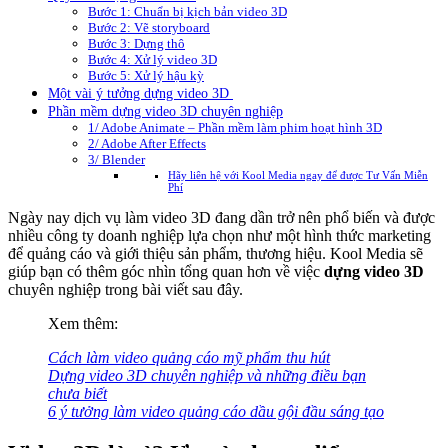
Bước 1: Chuẩn bị kịch bản video 3D
Bước 2: Vẽ storyboard
Bước 3: Dựng thô
Bước 4: Xử lý video 3D
Bước 5: Xử lý hậu kỳ
Một vài ý tưởng dựng video 3D
Phần mềm dựng video 3D chuyên nghiệp
1/ Adobe Animate – Phần mềm làm phim hoạt hình 3D
2/ Adobe After Effects
3/ Blender
Hãy liên hệ với Kool Media ngay để được Tư Vấn Miễn
Phí
Ngày nay dịch vụ làm video 3D đang dần trở nên phổ biến và được
nhiều công ty doanh nghiệp lựa chọn như một hình thức marketing
để quảng cáo và giới thiệu sản phẩm, thương hiệu. Kool Media sẽ
giúp bạn có thêm góc nhìn tổng quan hơn về việc
dựng video 3D
chuyên nghiệp trong bài viết sau đây.
Xem thêm:
Cách làm video quảng cáo mỹ phẩm thu hút
Dựng video 3D chuyên nghiệp và những điều bạn
chưa biết
6 ý tưởng làm video quảng cáo dầu gội đầu sáng tạo