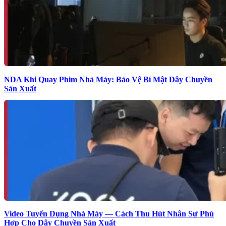
NDA Khi Quay Phim Nhà Máy: Bảo Vệ Bí Mật Dây Chuyền
Sản Xuất
Video Tuyển Dụng Nhà Máy — Cách Thu Hút Nhân Sự Phù
Hợp Cho Dây Chuyền Sản Xuất