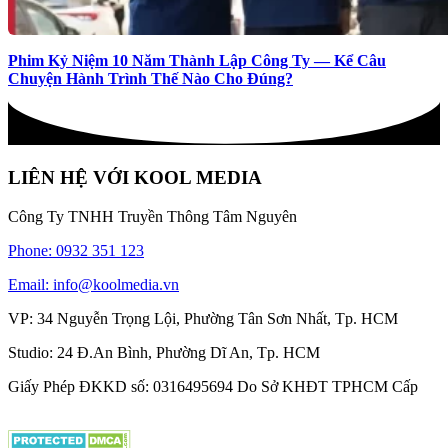
Phim Kỷ Niệm 10 Năm Thành Lập Công Ty — Kể Câu
Chuyện Hành Trình Thế Nào Cho Đúng?
LIÊN HỆ VỚI KOOL MEDIA
Công Ty TNHH Truyền Thông Tâm Nguyên
Phone: 0932 351 123
Email: info@koolmedia.vn
VP: 34 Nguyễn Trọng Lội, Phường Tân Sơn Nhất, Tp. HCM
Studio: 24 Đ.An Bình, Phường Dĩ An, Tp. HCM
Giấy Phép ĐKKD số: 0316495694 Do Sở KHĐT TPHCM Cấp