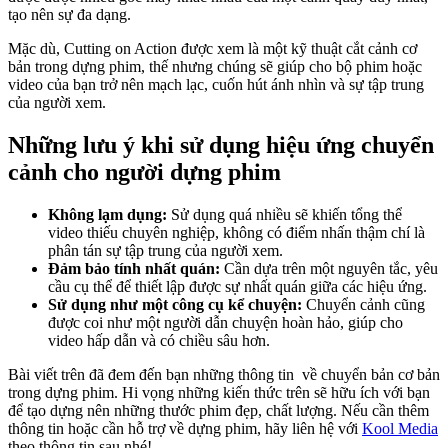
tạo nên sự đa dạng.
Mặc dù, Cutting on Action được xem là một kỹ thuật cắt cảnh cơ
bản trong dựng phim, thế nhưng chúng sẽ giúp cho bộ phim hoặc
video của bạn trở nên mạch lạc, cuốn hút ánh nhìn và sự tập trung
của người xem.
Những lưu ý khi sử dụng hiệu ứng chuyển
cảnh cho người dựng phim
Không lạm dụng:
Sử dụng quá nhiều sẽ khiến tổng thể
video thiếu chuyên nghiệp, không có điểm nhấn thậm chí là
phân tán sự tập trung của người xem.
Đảm bảo tính nhất quán:
Cần dựa trên một nguyên tắc, yêu
cầu cụ thể để thiết lập được sự nhất quán giữa các hiệu ứng.
Sử dụng như một công cụ kể chuyện:
Chuyển cảnh cũng
được coi như một người dẫn chuyện hoàn hảo, giúp cho
video hấp dẫn và có chiều sâu hơn.
Bài viết trên đã đem đến bạn những thông tin về chuyển bản cơ bản
trong dựng phim. Hi vọng những kiến thức trên sẽ hữu ích với bạn
để tạo dựng nên những thước phim đẹp, chất lượng. Nếu cần thêm
thông tin hoặc cần hỗ trợ về dựng phim, hãy liên hệ với
Kool Media
theo thông tin sau nhé!