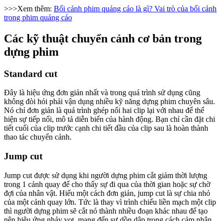
>>>Xem thêm:
Bối cảnh phim quảng cáo là gì? Vai trò của bối cảnh
trong phim quảng cáo
Các kỹ thuật chuyển cảnh cơ bản trong
dựng phim
Standard cut
Đây là hiệu ứng đơn giản nhất và trong quá trình sử dụng cũng
không đòi hỏi phải vận dụng nhiều kỹ năng dựng phim chuyên sâu.
Nó chỉ đơn giản là quá trình ghép nối hai clip lại với nhau để thể
hiện sự tiếp nối, mô tả diễn biến của hành động. Bạn chỉ cần đặt chi
tiết cuối của clip trước cạnh chi tiết đầu của clip sau là hoàn thành
thao tác chuyển cảnh.
Jump cut
Jump cut được sử dụng khi người dựng phim cắt giảm thời lượng
trong 1 cảnh quay để cho thấy sự đi qua của thời gian hoặc sự chờ
đợi của nhân vật. Hiểu một cách đơn giản, jump cut là sự chia nhỏ
của một cảnh quay lớn. Tức là thay vì trình chiếu liền mạch một clip
thì người dựng phim sẽ cắt nó thành nhiều đoạn khác nhau để tạo
nên hiệu ứng nhảy vọt, mang đến sự dồn dập trong cách cảm nhận