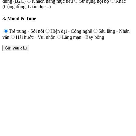
dùng (B2C)
Khách hàng mục tiêu
Sử dụng nội bộ
Khác
(Cộng đồng, Giáo dục...)
3. Mood & Tone
Trẻ trung - Sôi nổi
Hiện đại - Công nghệ
Sâu lắng - Nhân
văn
Hài hước - Vui nhộn
Lãng mạn - Bay bổng