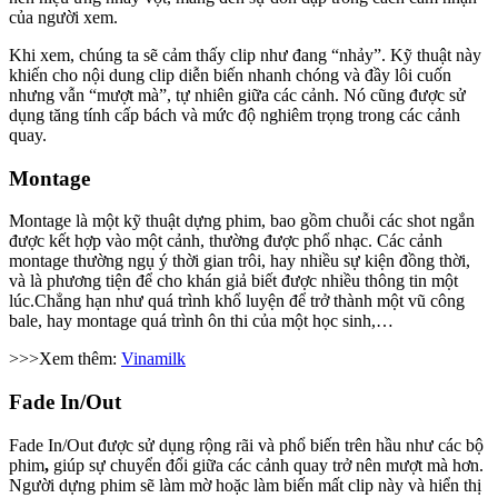
của người xem.
Khi xem, chúng ta sẽ cảm thấy clip như đang “nhảy”. Kỹ thuật này
khiến cho nội dung clip diễn biến nhanh chóng và đầy lôi cuốn
nhưng vẫn “mượt mà”, tự nhiên giữa các cảnh. Nó cũng được sử
dụng tăng tính cấp bách và mức độ nghiêm trọng trong các cảnh
quay.
Montage
Montage là một kỹ thuật dựng phim, bao gồm chuỗi các shot ngắn
được kết hợp vào một cảnh, thường được phổ nhạc. Các cảnh
montage thường ngụ ý thời gian trôi, hay nhiều sự kiện đồng thời,
và là phương tiện để cho khán giả biết được nhiều thông tin một
lúc.Chẳng hạn như quá trình khổ luyện để trở thành một vũ công
bale, hay montage quá trình ôn thi của một học sinh,…
>>>Xem thêm:
Vinamilk
Fade In/Out
Fade In/Out được sử dụng rộng rãi và phổ biến trên hầu như các bộ
phim
,
giúp sự chuyển đổi giữa các cảnh quay trở nên mượt mà hơn.
Người dựng phim sẽ làm mờ hoặc làm biến mất clip này và hiển thị