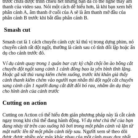
trước chưa được trình chiếu hết nhưng bạn đã có thể nghe thấy âm
thanh của video sau. Nói một cách dễ hiểu hơn, là khi bạn xem hết
phân cảnh A, âm thanh ở cuối của A sẽ là âm thanh mở đầu của
phân cảnh B trước khi bắt đầu phân cảnh B.
Smash cut
Smash cut là 1 cách chuyển cảnh cực kì thú vị trong dựng phim, nó
chuyển cảnh rất đột ngột, thường là cảnh sau có tính đối lập hoặc ẩn
dụ cho cảnh trước đó.
V
í dụ cảnh quay trong 1 quán bar cực kỳ chật chội ồn ào bỗng cắt
chuyển đột ngột sang cảnh 1 cánh đồng bao la yên bình tĩnh lặng.
Hoặc gã sát thủ vung kiếm chém xuống, trước khi khán giả thấy
cảnh thanh kiếm chém vào người nạn nhân thì đột ngột cắt chuyển
sang cảnh cận 1 người đang cắt đứt đôi bó rau, nhằm ẩn dụ thay
cho hình ảnh của cảnh trước
Cutting on action
Cutting on Action có thể hiểu đơn giản phương pháp này là cắt cảnh
ngay trong khi chủ thể đang hành động.
Ví dụ như chủ thể của bạn
đang nhảy từ trên cao xuống hồ bơi trong một phân cảnh và lặn từ
mặt nước lên từ một phân cảnh tiếp sau.
Người xem sẽ theo dõi
được được nhiều góc máy khác nhau của một cảnh quay duy nhất,