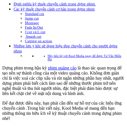
Định nghĩa kỹ thuật chuyển cảnh trong dựng phim
Các kỹ thuật chuyển cảnh cơ bản trong dựng phim
Standard cut
Jump cut
Montage
Fade In/Out
J cut và L cut
Smash cut
Cutting on action
Những lưu ý khi sử dụng hiệu ứng chuyển cảnh cho người dựng
phim
Hãy liên hệ với Kool Media ngay để được Tư Vấn Miễn
Phí
Dựng phim trong hậu kỳ
phim quảng cáo
là thao tác quan trọng để
tạo nên sự thành công của một video quảng cáo. Không đơn giản
chỉ là việc xoá các clip xấu và rút ngắn những phần hay nhất, người
dựng phim phải biết cách làm sao để những thước phim trở nên
nghệ thuật và thu hút người nhìn, đặc biệt phải đảm bảo được sự
liên kết chặt chẽ về mặt nội dung và hình ảnh.
Để đạt được điều này, bạn phải cần đến sự hỗ trợ của các hiệu ứng
chuyển cảnh .Trong bài viết này, Kool Media sẽ mang đến bạn
những thông tin hữu ích về kỹ thuật chuyển cảnh trong dựng phim
nhé!