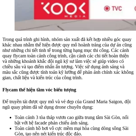
Trong quá trình ghi hình, nhóm sản xuất đã kết hợp nhiều góc quay
khác nhau nhằm thể hiện được quy mô hoành tráng của dự án cũng
như những chi tiết tinh tế trong từng hạng mục thi công. Các cảnh
quay flycam toàn cảnh công trình, cận cảnh các chi tiết hoàn thiện
và những khoảnh khắc đội ngũ kỹ sư làm việc sẽ giúp video có
chiều sâu và tạo điểm nhấn ấn tượng. Việc sử dụng ánh sáng và
màu sắc cũng được tính toán kỹ lưỡng để phản ánh chính xác không
gian, chất liệu và kiến trúc của công trình.
Flycam thể hiện tầm vóc biểu tượng
Để truyền tải được quy mô và vẻ đẹp của Grand Maria Saigon, đội
ngũ quay phim đã sử dụng drone chuyên dụng:
Toàn cảnh 3 tòa tháp vươn cao giữa trung tâm Sài Gòn, nổi
bật với hệ facade phản chiếu ánh sáng.
Toàn cảnh hồ bơi vô cực mềm mại hòa cùng dòng sông Sài
Gòn, tạo nên nét kiến trúc độc đáo.