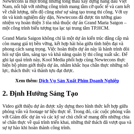
Newtecons là một trong những tổng thầu xây dựng hàng đầu Việt
Nam, nổi bật với những công trình mang tầm cỡ quốc tế và cam kết
về chất lượng, tiến độ cũng như sự sáng tạo trong thi công. Với uy
tín và kinh nghiệm dày dặn, Newtecons đã được tin tưởng giao
nhiệm vụ hoàn thiện 3 tòa nhà thuộc dự án Grand Maria Saigon –
một công trình biểu tượng tọa lạc tại trung tâm TP.HCM.
Grand Maria Saigon không chỉ là một dự án kiến trúc đẳng cấp mà
còn mang giá trị bền vững, kết hợp hài hòa giữa tính hiện đại và
phong cách sang trọng. Việc hoàn thiện dự án này là hành trình đòi
hỏi sự tận tâm, sáng tạo và khả năng quản lý thi công xuất sắc. Để
ghi lại quá trình này, Kool Media phối hợp cùng Newtecons thực
hiện bộ phim giới thiệu dự án, nhằm khắc họa chân thực những nỗ
lực, thách thức và thành tựu đạt được.
Xem thêm:
Dịch Vụ Sản Xuất Phim Doanh Nghiệp
2.
Định Hướng Sáng Tạo
Video giới thiệu dự án được xây dựng theo hình thức kết hợp giữa
phỏng vấn và footage tư liệu thực tế. Trong đó, các cuộc phỏng vấn
với Giám đốc dự án và các kỹ sư chủ chốt sẽ mang đến những chia
sẻ chân thực về quá trình triển khai, những thử thách đã vượt qua và
sự tự hào khi hoàn thành công trình.