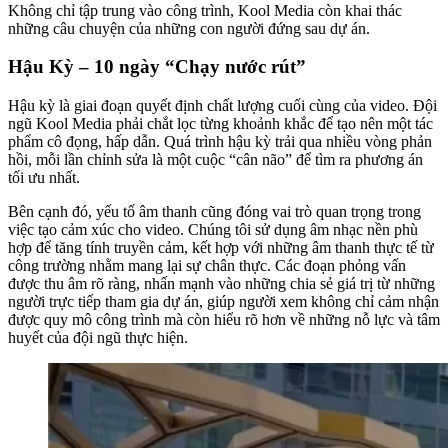
Không chỉ tập trung vào công trình, Kool Media còn khai thác
những câu chuyện của những con người đứng sau dự án.
Hậu Kỳ – 10 ngày “Chạy nước rút”
Hậu kỳ là giai đoạn quyết định chất lượng cuối cùng của video. Đội
ngũ Kool Media phải chắt lọc từng khoảnh khắc để tạo nên một tác
phẩm cô đọng, hấp dẫn. Quá trình hậu kỳ trải qua nhiều vòng phản
hồi, mỗi lần chỉnh sửa là một cuộc “cân não” để tìm ra phương án
tối ưu nhất.
Bên cạnh đó, yếu tố âm thanh cũng đóng vai trò quan trọng trong
việc tạo cảm xúc cho video. Chúng tôi sử dụng âm nhạc nền phù
hợp để tăng tính truyền cảm, kết hợp với những âm thanh thực tế từ
công trường nhằm mang lại sự chân thực. Các đoạn phỏng vấn
được thu âm rõ ràng, nhấn mạnh vào những chia sẻ giá trị từ những
người trực tiếp tham gia dự án, giúp người xem không chỉ cảm nhận
được quy mô công trình mà còn hiểu rõ hơn về những nỗ lực và tâm
huyết của đội ngũ thực hiện.