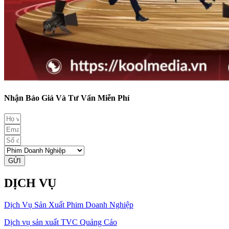
Nhận Báo Giá Và Tư Vấn Miễn Phí
GỬI
DỊCH VỤ
Dịch Vụ Sản Xuất Phim Doanh Nghiệp
Dịch vụ sản xuất TVC Quảng Cáo