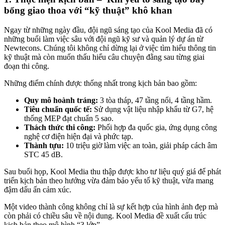
bổng giao thoa với “kỹ thuật” khô khan
Ngay từ những ngày đầu, đội ngũ sáng tạo của Kool Media đã có
những buổi làm việc sâu với đội ngũ kỹ sư và quản lý dự án từ
Newtecons. Chúng tôi không chỉ dừng lại ở việc tìm hiểu thông tin
kỹ thuật mà còn muốn thấu hiểu câu chuyện đằng sau từng giai
đoạn thi công.
Những điểm chính được thống nhất trong kịch bản bao gồm:
Quy mô hoành tráng:
3 tòa tháp, 47 tầng nổi, 4 tầng hầm.
Tiêu chuẩn quốc tế:
Sử dụng vật liệu nhập khẩu từ G7, hệ
thống MEP đạt chuẩn 5 sao.
Thách thức thi công:
Phối hợp đa quốc gia, ứng dụng công
nghệ cơ điện hiện đại và phức tạp.
Thành tựu:
10 triệu giờ làm việc an toàn, giải pháp cách âm
STC 45 dB.
Sau buổi họp, Kool Media thu thập được kho tư liệu quý giá để phát
triển kịch bản theo hướng vừa đảm bảo yếu tố kỹ thuật, vừa mang
đậm dấu ấn cảm xúc.
Một video thành công không chỉ là sự kết hợp của hình ảnh đẹp mà
còn phải có chiều sâu về nội dung. Kool Media đề xuất cấu trúc
kịch bản theo mô hình “3 lớp”