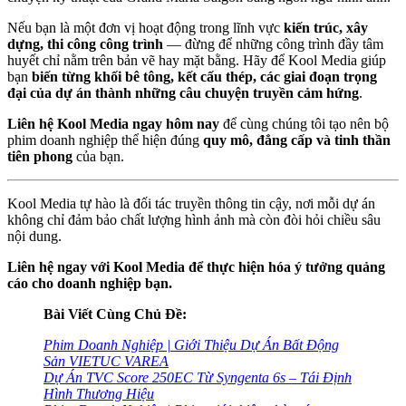
Nếu bạn là một đơn vị hoạt động trong lĩnh vực
kiến trúc, xây
dựng, thi công công trình
— đừng để những công trình đầy tâm
huyết chỉ nằm trên bản vẽ hay mặt bằng. Hãy để Kool Media giúp
bạn
biến từng khối bê tông, kết cấu thép, các giai đoạn trọng
đại của dự án thành những câu chuyện truyền cảm hứng
.
Liên hệ Kool Media ngay hôm nay
để cùng chúng tôi tạo nên bộ
phim doanh nghiệp thể hiện đúng
quy mô, đẳng cấp và tinh thần
tiên phong
của bạn.
Kool Media tự hào là đối tác truyền thông tin cậy, nơi mỗi dự án
không chỉ đảm bảo chất lượng hình ảnh mà còn đòi hỏi chiều sâu
nội dung.
Liên hệ ngay với Kool Media để thực hiện hóa ý tưởng quảng
cáo cho doanh nghiệp bạn.
Bài Viết Cùng Chủ Đề:
Phim Doanh Nghiệp | Giới Thiệu Dự Án Bất Động
Sản VIETUC VAREA
Dự Án TVC Score 250EC Từ Syngenta 6s – Tái Định
Hình Thương Hiệu