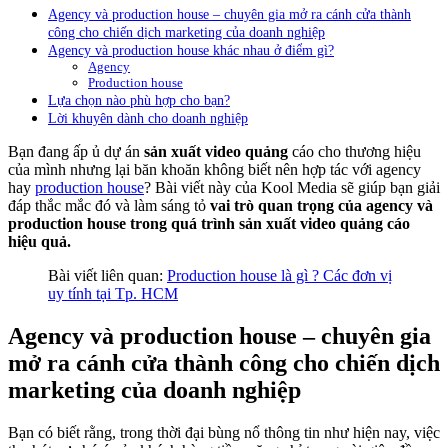
Agency và production house – chuyên gia mở ra cánh cửa thành
công cho chiến dịch marketing của doanh nghiệp
Agency và production house khác nhau ở điểm gì?
Agency
Production house
Lựa chọn nào phù hợp cho bạn?
Lời khuyên dành cho doanh nghiệp
Bạn đang ấp ủ dự án
sản xuất video quảng
cáo cho thương hiệu
của mình nhưng lại băn khoăn không biết nên hợp tác với agency
hay
production house
? Bài viết này của Kool Media sẽ giúp bạn giải
đáp thắc mắc đó và làm sáng tỏ
vai trò quan trọng của agency và
production house trong quá trình sản xuất video quảng cáo
hiệu quả.
Bài viết liên quan:
Production house là gì ? Các đơn vị
uy tính tại Tp. HCM
Agency và production house – chuyên gia
mở ra cánh cửa thành công cho chiến dịch
marketing của doanh nghiệp
Bạn có biết rằng, trong thời đại bùng nổ thông tin như hiện nay, việc