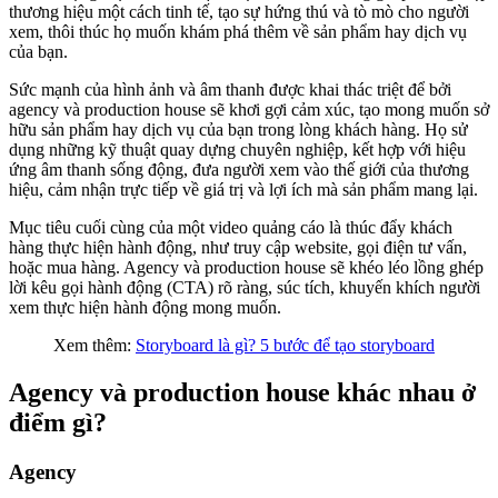
thương hiệu một cách tinh tế, tạo sự hứng thú và tò mò cho người
xem, thôi thúc họ muốn khám phá thêm về sản phẩm hay dịch vụ
của bạn.
Sức mạnh của hình ảnh và âm thanh được khai thác triệt để bởi
agency và production house sẽ khơi gợi cảm xúc, tạo mong muốn sở
hữu sản phẩm hay dịch vụ của bạn trong lòng khách hàng. Họ sử
dụng những kỹ thuật quay dựng chuyên nghiệp, kết hợp với hiệu
ứng âm thanh sống động, đưa người xem vào thế giới của thương
hiệu, cảm nhận trực tiếp về giá trị và lợi ích mà sản phẩm mang lại.
Mục tiêu cuối cùng của một video quảng cáo là thúc đẩy khách
hàng thực hiện hành động, như truy cập website, gọi điện tư vấn,
hoặc mua hàng. Agency và production house sẽ khéo léo lồng ghép
lời kêu gọi hành động (CTA) rõ ràng, súc tích, khuyến khích người
xem thực hiện hành động mong muốn.
Xem thêm:
Storyboard là gì? 5 bước để tạo storyboard
Agency và production house khác nhau ở
điểm gì?
Agency