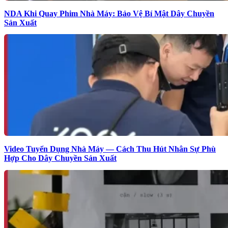
NDA Khi Quay Phim Nhà Máy: Bảo Vệ Bí Mật Dây Chuyền
Sản Xuất
Video Tuyển Dụng Nhà Máy — Cách Thu Hút Nhân Sự Phù
Hợp Cho Dây Chuyền Sản Xuất