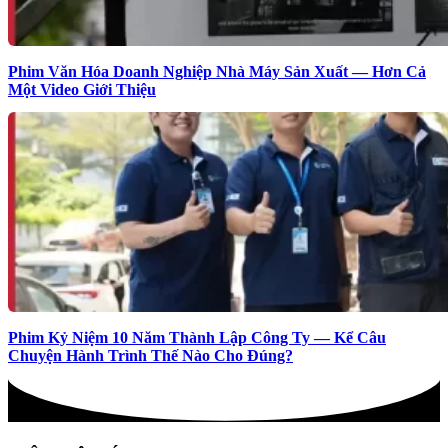
Phim Văn Hóa Doanh Nghiệp Nhà Máy Sản Xuất — Hơn Cả
Một Video Giới Thiệu
Phim Kỷ Niệm 10 Năm Thành Lập Công Ty — Kể Câu
Chuyện Hành Trình Thế Nào Cho Đúng?