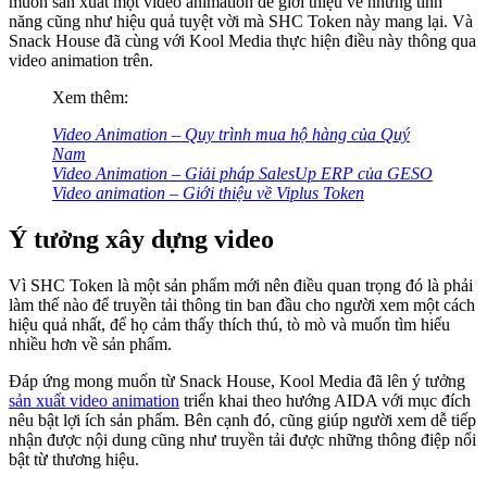
muốn sản xuất một video animation để giới thiệu về những tính
năng cũng như hiệu quả tuyệt vời mà SHC Token này mang lại. Và
Snack House đã cùng với Kool Media thực hiện điều này thông qua
video animation trên.
Xem thêm:
Video Animation – Quy trình mua hộ hàng của Quý
Nam
Video Animation – Giải pháp SalesUp ERP của GESO
Video animation – Giới thiệu về Viplus Token
Ý tưởng xây dựng video
Vì SHC Token là một sản phẩm mới nên điều quan trọng đó là phải
làm thế nào để truyền tải thông tin ban đầu cho người xem một cách
hiệu quả nhất, để họ cảm thấy thích thú, tò mò và muốn tìm hiểu
nhiều hơn về sản phẩm.
Đáp ứng mong muốn từ Snack House, Kool Media đã lên ý tưởng
sản xuất video animation
triển khai theo hướng AIDA với mục đích
nêu bật lợi ích sản phẩm. Bên cạnh đó, cũng giúp người xem dễ tiếp
nhận được nội dung cũng như truyền tải được những thông điệp nổi
bật từ thương hiệu.