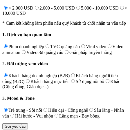
< 2.000 USD
2.000 - 5.000 USD
5.000 - 10.000 USD
>
10.000 USD
* Cam kết không làm phiền nếu quý khách từ chối nhận tư vấn tiếp
1. Dịch vụ bạn quan tâm
Phim doanh nghiệp
TVC quảng cáo
Viral video
Video
animation
Video 3d quảng cáo
Giải pháp truyền thông
2. Đối tượng xem video
Khách hàng doanh nghiệp (B2B)
Khách hàng người tiêu
dùng (B2C)
Khách hàng mục tiêu
Sử dụng nội bộ
Khác
(Cộng đồng, Giáo dục...)
3. Mood & Tone
Trẻ trung - Sôi nổi
Hiện đại - Công nghệ
Sâu lắng - Nhân
văn
Hài hước - Vui nhộn
Lãng mạn - Bay bổng