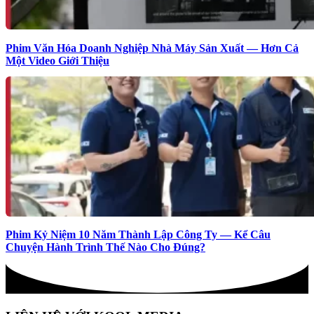
Phim Văn Hóa Doanh Nghiệp Nhà Máy Sản Xuất — Hơn Cả
Một Video Giới Thiệu
Phim Kỷ Niệm 10 Năm Thành Lập Công Ty — Kể Câu
Chuyện Hành Trình Thế Nào Cho Đúng?