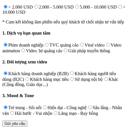
< 2.000 USD
2.000 - 5.000 USD
5.000 - 10.000 USD
>
10.000 USD
* Cam kết không làm phiền nếu quý khách từ chối nhận tư vấn tiếp
1. Dịch vụ bạn quan tâm
Phim doanh nghiệp
TVC quảng cáo
Viral video
Video
animation
Video 3d quảng cáo
Giải pháp truyền thông
2. Đối tượng xem video
Khách hàng doanh nghiệp (B2B)
Khách hàng người tiêu
dùng (B2C)
Khách hàng mục tiêu
Sử dụng nội bộ
Khác
(Cộng đồng, Giáo dục...)
3. Mood & Tone
Trẻ trung - Sôi nổi
Hiện đại - Công nghệ
Sâu lắng - Nhân
văn
Hài hước - Vui nhộn
Lãng mạn - Bay bổng