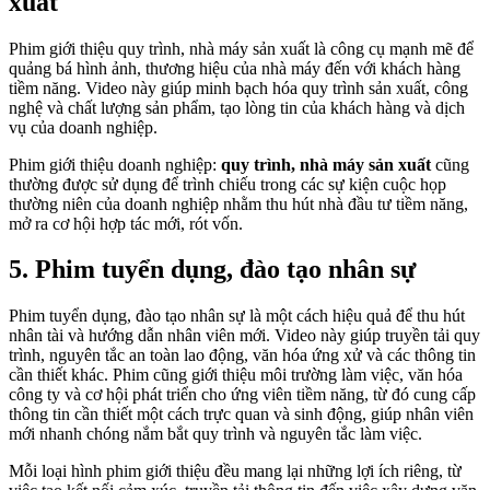
xuất
Phim giới thiệu quy trình, nhà máy sản xuất là công cụ mạnh mẽ để
quảng bá hình ảnh, thương hiệu của nhà máy đến với khách hàng
tiềm năng. Video này giúp minh bạch hóa quy trình sản xuất, công
nghệ và chất lượng sản phẩm, tạo lòng tin của khách hàng và dịch
vụ của doanh nghiệp.
Phim giới thiệu doanh nghiệp:
quy trình, nhà máy sản xuất
cũng
thường được sử dụng để trình chiếu trong các sự kiện cuộc họp
thường niên của doanh nghiệp nhằm thu hút nhà đầu tư tiềm năng,
mở ra cơ hội hợp tác mới, rót vốn.
5. Phim tuyển dụng, đào tạo nhân sự
Phim tuyển dụng, đào tạo nhân sự là một cách hiệu quả để thu hút
nhân tài và hướng dẫn nhân viên mới. Video này giúp truyền tải quy
trình, nguyên tắc an toàn lao động, văn hóa ứng xử và các thông tin
cần thiết khác. Phim cũng giới thiệu môi trường làm việc, văn hóa
công ty và cơ hội phát triển cho ứng viên tiềm năng, từ đó cung cấp
thông tin cần thiết một cách trực quan và sinh động, giúp nhân viên
mới nhanh chóng nắm bắt quy trình và nguyên tắc làm việc.
Mỗi loại hình phim giới thiệu đều mang lại những lợi ích riêng, từ