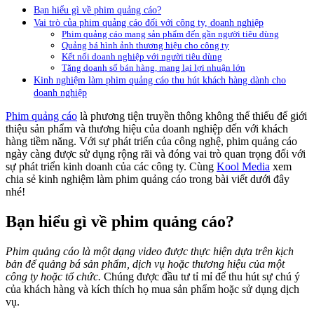
Bạn hiểu gì về phim quảng cáo?
Vai trò của phim quảng cáo đối với công ty, doanh nghiệp
Phim quảng cáo mang sản phẩm đến gần người tiêu dùng
Quảng bá hình ảnh thương hiệu cho công ty
Kết nối doanh nghiệp với người tiêu dùng
Tăng doanh số bán hàng, mang lại lợi nhuận lớn
Kinh nghiệm làm phim quảng cáo thu hút khách hàng dành cho
doanh nghiệp
Phim quảng cáo
là phương tiện truyền thông không thể thiếu để giới
thiệu sản phẩm và thương hiệu của doanh nghiệp đến với khách
hàng tiềm năng. Với sự phát triển của công nghệ, phim quảng cáo
ngày càng được sử dụng rộng rãi và đóng vai trò quan trọng đối với
sự phát triển kinh doanh của các công ty. Cùng
Kool Media
xem
chia sẻ kinh nghiệm làm phim quảng cáo trong bài viết dưới đây
nhé!
Bạn hiểu gì về phim quảng cáo?
Phim quảng cáo là một dạng video được thực hiện dựa trên kịch
bản để quảng bá sản phẩm, dịch vụ hoặc thương hiệu của một
công ty hoặc tổ chức.
Chúng được đầu tư tỉ mỉ để thu hút sự chú ý
của khách hàng và kích thích họ mua sản phẩm hoặc sử dụng dịch
vụ.