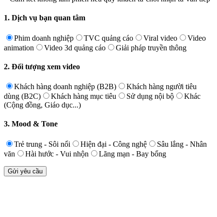
1. Dịch vụ bạn quan tâm
Phim doanh nghiệp
TVC quảng cáo
Viral video
Video
animation
Video 3d quảng cáo
Giải pháp truyền thông
2. Đối tượng xem video
Khách hàng doanh nghiệp (B2B)
Khách hàng người tiêu
dùng (B2C)
Khách hàng mục tiêu
Sử dụng nội bộ
Khác
(Cộng đồng, Giáo dục...)
3. Mood & Tone
Trẻ trung - Sôi nổi
Hiện đại - Công nghệ
Sâu lắng - Nhân
văn
Hài hước - Vui nhộn
Lãng mạn - Bay bổng