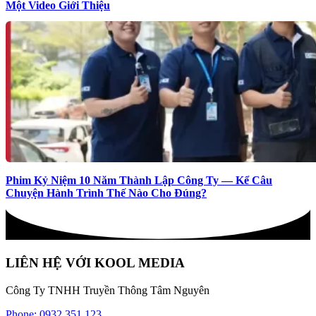
Một Video Giới Thiệu
Phim Kỷ Niệm 10 Năm Thành Lập Công Ty — Kể Câu
Chuyện Hành Trình Thế Nào Cho Đúng?
LIÊN HỆ VỚI KOOL MEDIA
Công Ty TNHH Truyền Thông Tâm Nguyên
Phone: 0932 351 123