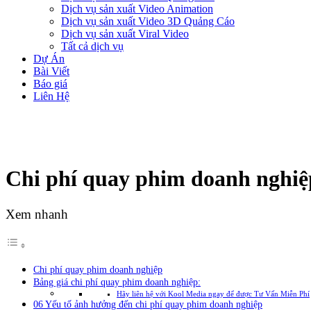
Dịch vụ sản xuất Video Animation
Dịch vụ sản xuất Video 3D Quảng Cáo
Dịch vụ sản xuất Viral Video
Tất cả dịch vụ
Dự Án
Bài Viết
Báo giá
Liên Hệ
Chi phí quay phim doanh nghiệ
Xem nhanh
Chi phí quay phim doanh nghiệp
Bảng giá chi phí quay phim doanh nghiệp:
Hãy liên hệ với Kool Media ngay để được Tư Vấn Miễn Phí
06 Yếu tố ảnh hưởng đến chi phí quay phim doanh nghiệp