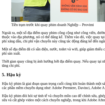
Tiền trạm trước khi quay phim doanh Nghiệp – Provimi
Ngoài ra, một số địa điểm quay phim công cộng như công viên, đường
thuộc vào địa phương, nó có thể đáng kể. Thêm vào đó, việc quay tại
phí xăng dầu, chi phí vận chuyển này cũng tác động đáng kể đến ngâ
Một số địa điểm đã có sẵn điện, nước, toilet và wifi, giúp giảm thiểu
phí sản xuất.
Thời gian quay cũng bị ảnh hưởng bởi địa điểm quay. Nếu quay tại nhi
tăng chi phí.
5. Hậu kỳ
Hậu kỳ phim là giai đoạn quan trọng cuối cùng khi hoàn thành một s
các phần mềm chuyên dụng như: Adobe Premiere, Davinci, Adobe Af
Hậu kỳ phim đòi hỏi sự tinh tế và chuyên môn cao để chỉnh sửa, gh
sửa và cắt ghép video một cách chuyên nghiệp, trong khi Adobe Afte