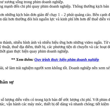
 như xương sống trong phim doanh nghiệp.
ng mạnh đến chi phí quay phim doanh nghiệp. Thông thường kịch bản sẽ 
 hơn những kịch bản đơn giản để chạy 1 – 2 phút quảng cáo. Bên cạnh 
m dài hơn thường đòi hỏi nguồn lực và kinh phí lớn hơn để thuê diễn vi
oàn thành, nhiều hình ảnh và nhiều hiệu ứng hơn những video ngắn. Từ
 thuật, thuê địa điểm, thiết bị, các phương tiện di chuyển và các hoạt
thời gian thực hiện quay phim doanh nghiệp.
** Xem thêm:
Quy trình thực hiện phim doanh nghiệp
ài, sẽ làm trải nghiệm người xem không tốt. Doanh nghiệp nên xem xé
nhân sự
số lượng diễn viên có trong kịch bản để ước lượng chi phí. Với phim 
o tác, vận hành các máy móc, thiết bị dễ dàng và nhanh chóng; tiết kiệm 