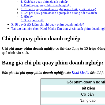
1. Kịch bản quay phim doanh nghiệp
2. Thời lượng quay phim doanh nghiệp
3. Chi phí quay phim doanh nghiệp ảnh hưởng bởi nhân sự
4. Chi phí quay phim doanh nghiệp ảnh hưởng bởi địa điểm
5. Hậu kỳ
6. Đơn vị sản xuất
5. Bí quyết tiết kiệm chi phí quay phim doanh nghiệp?
Tại sao bạn nên chọn Kool Media làm đơn vị sản xuất phim doanh ng
Chi phí quay phim doanh nghiệp
Chi phí quay phim doanh nghiệp
có thể dao động từ
15 triệu đồn
quá trình sản xuất.
Bảng giá chi phí quay phim doanh nghiệp:
Báo giá
c
hi phí quay phim
doanh nghiệp
của
Kool Media
đều được 
Gói phim doanh nghi
Tiết kiệm
Cơ bản
Nâng cao